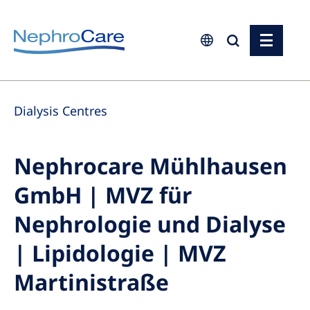
Europe
Dialysis Centres
Czech Republic
France
Nephrocare Mühlhausen
Germany
GmbH | MVZ für
Israel
Italy
Nephrologie und Dialyse
Netherlands
| Lipidologie | MVZ
Poland
Martinistraße
Portugal