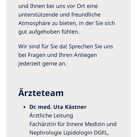
Australia
und Ihnen bei uns vor Ort eine
Philippines
unterstützende und freundliche
Atmosphäre zu bieten, in der Sie sich
North America
gut aufgehoben fühlen.
United States of America
Wir sind für Sie da! Sprechen Sie uns
bei Fragen und Ihren Anliegen
NephroCare International
jederzeit gerne an.
Global Website
Ärzteteam
Dr. med. Uta Kästner
Ärztliche Leitung
Fachärztin für Innere Medizin und
Nephrologie Lipidologin DGFL,