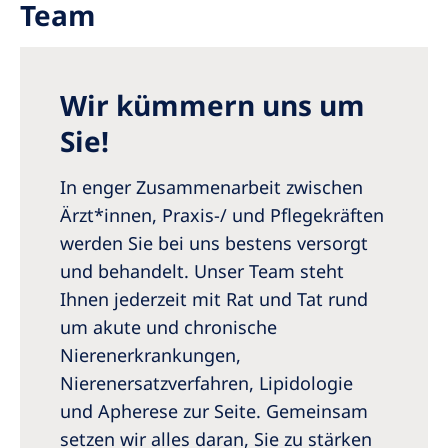
Team
Romania
Russia
Serbia
Wir kümmern uns um
Slovakia
Sie!
Slovenia
In enger Zusammenarbeit zwischen
Spain
Ärzt*innen, Praxis-/ und Pflegekräften
werden Sie bei uns bestens versorgt
Sweden
und behandelt. Unser Team steht
Switzerland
Ihnen jederzeit mit Rat und Tat rund
United Kingdom
um akute und chronische
Nierenerkrankungen,
Asia Pacific
Nierenersatzverfahren, Lipidologie
und Apherese zur Seite. Gemeinsam
Asia Pacific
setzen wir alles daran, Sie zu stärken