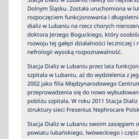
Dolnym Śląsku. Została uruchomiona w lu
rozpoczęciem funkcjonowania i długoletnią
dializ w Lubaniu na rzecz chorych nierozer
doktora Jerzego Boguckiego, który osobiści
rozwoju tej gałęzi działalności leczniczej i
nefrologii wysoką rozpoznawalność.
Stacja Dializ w Lubaniu przez lata funkcjo
szpitala w Lubaniu, aż do wydzielenia z je
2002 jako filia Międzynarodowego Centrum 
przeprowadzenia się do nowo wybudowan
pobliżu szpitala. W roku 2011 Stacja Diali
struktury sieci Fresenius Nephrocare Pols
Stacja Dializ w Lubaniu swoim zasięgiem 
powiatu lubańskiego, lwóweckiego i częśc