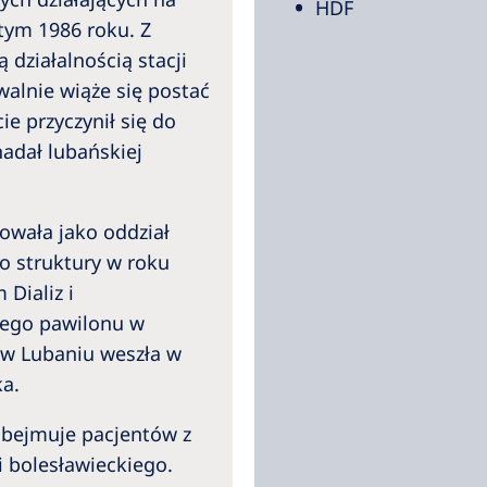
HDF
tym 1986 roku. Z
 działalnością stacji
walnie wiąże się postać
e przyczynił się do
 nadał lubańskiej
nowała jako oddział
go struktury w roku
Dializ i
ego pawilonu w
z w Lubaniu weszła w
ka.
obejmuje pacjentów z
i bolesławieckiego.