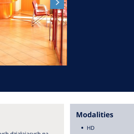
Romania
Russia
Asia Pacific
North
Asia Pacific
United
Ameri
Australia
Philippines
NephroCare International
Global Website
Modalities
HD
zych działających na