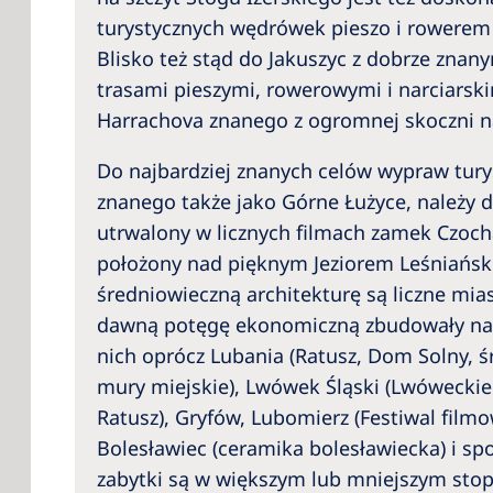
turystycznych wędrówek pieszo i rowerem 
Blisko też stąd do Jakuszyc z dobrze znan
trasami pieszymi, rowerowymi i narciarski
Harrachova znanego z ogromnej skoczni na
Do najbardziej znanych celów wypraw tury
znanego także jako Górne Łużyce, należy 
utrwalony w licznych filmach zamek Czoc
położony nad pięknym Jeziorem Leśniańsk
średniowieczną architekturę są liczne mia
dawną potęgę ekonomiczną zbudowały na 
nich oprócz Lubania (Ratusz, Dom Solny, ś
mury miejskie), Lwówek Śląski (Lwóweckie
Ratusz), Gryfów, Lubomierz (Festiwal filmo
Bolesławiec (ceramika bolesławiecka) i sp
zabytki są w większym lub mniejszym stop