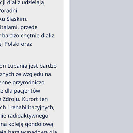
i dializ udzielają
Poradni
ku Śląskim.
talami, przede
bardzo chętnie dializ
j Polski oraz
on Lubania jest bardzo
cznych ze względu na
nne przyrodniczo
ne dla pacjentów
Zdroju. Kurort ten
h i rehabilitacyjnych,
nie radioaktywnego
ną koleją gondolową
nałą bazą wypadową dla