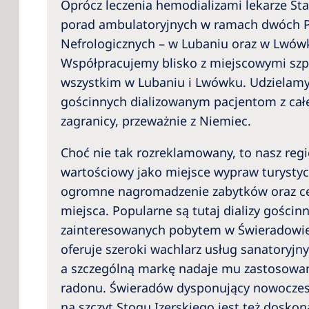
Oprócz leczenia hemodializami lekarze Stacj
porad ambulatoryjnych w ramach dwóch 
Nefrologicznych – w Lubaniu oraz w Lwów
Współpracujemy blisko z miejscowymi szpi
wszystkim w Lubaniu i Lwówku. Udzielamy 
gościnnych dializowanym pacjentom z całe
zagranicy, przeważnie z Niemiec.
Choć nie tak rozreklamowany, to nasz regi
wartościowy jako miejsce wypraw turysty
ogromne nagromadzenie zabytków oraz ce
miejsca. Popularne są tutaj dializy gościn
zainteresowanych pobytem w Świeradowie 
oferuje szeroki wachlarz usług sanatoryjnyc
a szczególną markę nadaje mu zastosowa
radonu. Świeradów dysponujący nowoczes
na szczyt Stogu Izerskiego jest też dosko