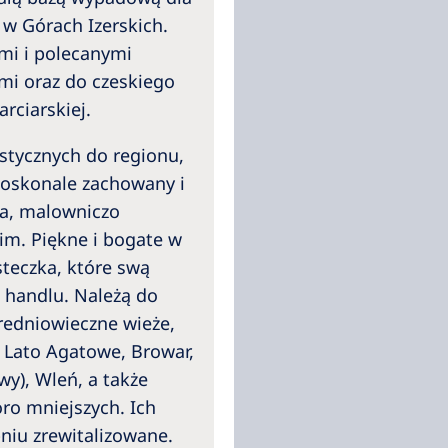
w Górach Izerskich.
ymi i polecanymi
mi oraz do czeskiego
rciarskiej.
stycznych do regionu,
doskonale zachowany i
ha, malowniczo
im. Piękne i bogate w
steczka, które swą
handlu. Należą do
redniowieczne wieże,
 Lato Agatowe, Browar,
wy), Wleń, a także
oro mniejszych. Ich
niu zrewitalizowane.