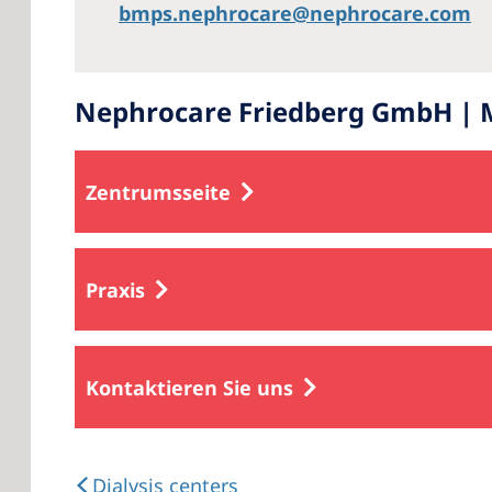
bmps.nephrocare@nephrocare.com
Nephrocare Friedberg GmbH | M
Zentrumsseite
Praxis
Kontaktieren Sie uns
Dialysis centers