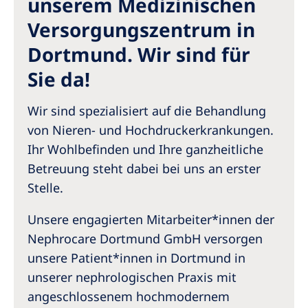
unserem Medizinischen
Australia
Versorgungszentrum in
Philippines
Dortmund. Wir sind für
North America
Sie da!
United States of America
Wir sind spezialisiert auf die Behandlung
von Nieren- und Hochdruckerkrankungen.
NephroCare International
Ihr Wohlbefinden und Ihre ganzheitliche
Global Website
Betreuung steht dabei bei uns an erster
Stelle.
Unsere engagierten Mitarbeiter*innen der
Nephrocare Dortmund GmbH versorgen
unsere Patient*innen in Dortmund in
unserer nephrologischen Praxis mit
angeschlossenem hochmodernem