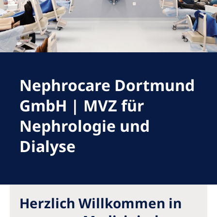
Romania
Russia
Serbia
Slovakia
Nephrocare Dortmund
Slovenia
Spain
GmbH | MVZ für
Sweden
Nephrologie und
Switzerland
Dialyse
United Kingdom
Asia Pacific
Herzlich Willkommen in
Asia Pacific