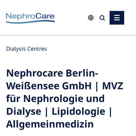
Europe
Dialysis Centres
Czech Republic
France
Nephrocare Berlin-
Germany
Weißensee GmbH | MVZ
Israel
Italy
für Nephrologie und
Netherlands
Dialyse | Lipidologie |
Poland
Allgemeinmedizin
Portugal