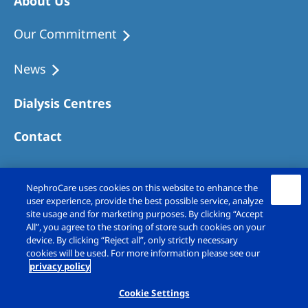
About Us
Our Commitment
News
Dialysis Centres
Contact
NephroCare uses cookies on this website to enhance the
user experience, provide the best possible service, analyze
site usage and for marketing purposes. By clicking “Accept
All”, you agree to the storing of store such cookies on your
device. By clicking “Reject all”, only strictly necessary
cookies will be used. For more information please see our
privacy policy
Copyright © Fresenius Medical Care (UK)
Limited 2026. All rights reserved
Cookie Settings