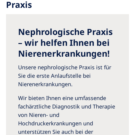
Praxis
Romania
Russia
Serbia
Nephrologische Praxis
Slovakia
– wir helfen Ihnen bei
Slovenia
Nierenerkrankungen!
Spain
Unsere nephrologische Praxis ist für
Sweden
Sie die erste Anlaufstelle bei
Nierenerkrankungen.
Switzerland
United Kingdom
Wir bieten Ihnen eine umfassende
fachärztliche Diagnostik und Therapie
Asia Pacific
von Nieren- und
Hochdruckerkrankungen und
Asia Pacific
unterstützen Sie auch bei der