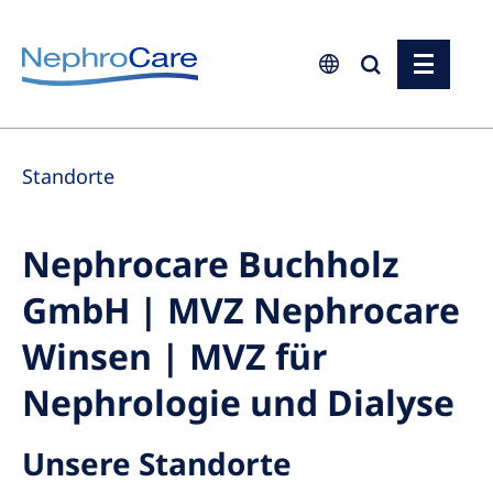
Europe
Standorte
Czech Republic
France
Nephrocare Buchholz
Germany
GmbH | MVZ Nephrocare
Israel
Italy
Winsen | MVZ für
Netherlands
Nephrologie und Dialyse
Poland
Unsere Standorte
Portugal