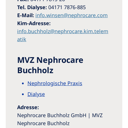
Australia
Tel. Dialyse:
04171 7876-885
Philippines
E-Mail:
info.winsen@nephrocare.com
Kim-Adresse:
North America
info.buchholz@nephrocare.kim.telem
atik
United States of America
NephroCare International
MVZ Nephrocare
Global Website
Buchholz
Nephrologische Praxis
Dialyse
Adresse:
Nephrocare Buchholz GmbH | MVZ
Nephrocare Buchholz