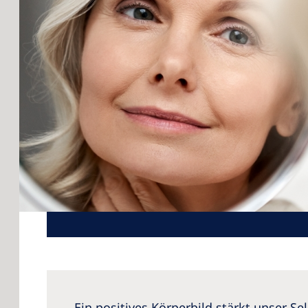
Romania
Russia
Asia Pacific
Asia Pacific
Australia
Philippines
NephroCare
Global Webs
Ein positives Körperbild stärkt unser S