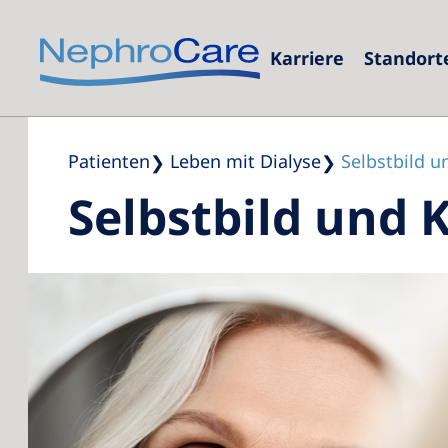
Karriere
Standort
Europe
Czech Repub
Patienten
Leben mit Dialyse
Selbstbild u
Selbstbild und 
France
Germany
Israel
Italy
Netherlands
Poland
Portugal