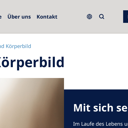
e
Über uns
Kontakt
lic
Serbia
nd Körperbild
Körperbild
Slovakia
Slovenia
Spain
Sweden
Switzerland
Mit sich s
United Kingdom
Im Laufe des Lebens u