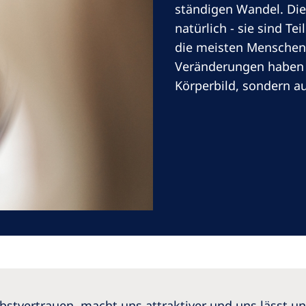
ständigen Wandel. Die
natürlich - sie sind Te
die meisten Menschen
Veränderungen haben 
North America
Körperbild, sondern a
United States of
America
 International
ite
elbstvertrauen, macht uns attraktiver und uns lässt u