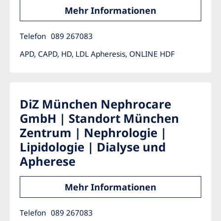
Australia
Mehr Informationen
Philippines
Telefon
089 267083
North America
APD, CAPD, HD, LDL Apheresis, ONLINE HDF
United States of America
NephroCare International
DiZ München Nephrocare
GmbH | Standort München
Global Website
Zentrum | Nephrologie |
Lipidologie | Dialyse und
Apherese
Mehr Informationen
Telefon
089 267083