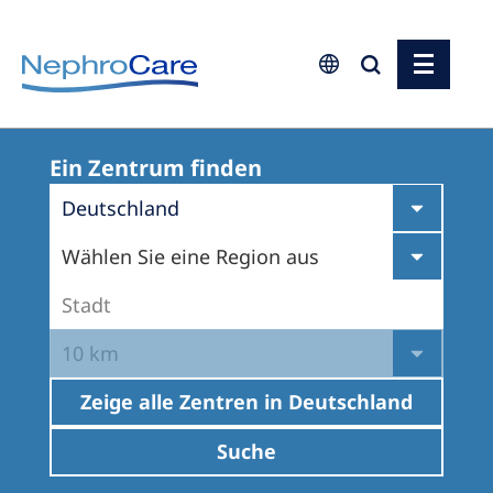
Europe
Ein Zentrum finden
Czech Republic
Deutschland
France
Wählen Sie eine Region aus
Germany
Israel
Stadt
Italy
10 km
Netherlands
Zeige alle Zentren in
Deutschland
Poland
Suche
Portugal