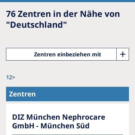
Romania
76
Zentren in der Nähe von
Russia
"
Deutschland
"
Serbia
Slovakia
Slovenia
Zentren einbeziehen mit
Spain
Sweden
1
2
>
Switzerland
Zentren
United Kingdom
Asia Pacific
DIZ München Nephrocare
GmbH - München Süd
Asia Pacific