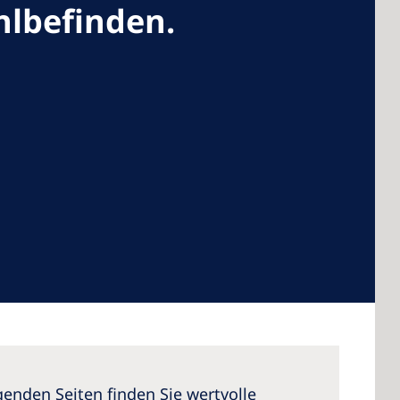
hlbefinden.
 America
 States of
ca
genden Seiten finden Sie wertvolle