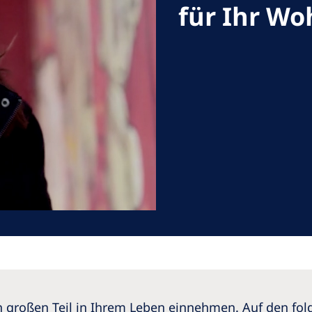
für Ihr Wo
Romania
Russia
Asia Pacific
North
Asia Pacific
United
Ameri
Australia
Philippines
NephroCare International
Global Website
en großen Teil in Ihrem Leben einnehmen. Auf den fol