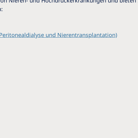
g von Nieren- und Hochdruckerkrankungen und bieten
:
Peritonealdialyse und Nierentransplantation)