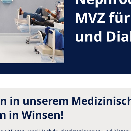
Romania
MVZ für
Russia
und Dia
Asia Pacific
North
Asia Pacific
United
Ameri
Australia
Philippines
NephroCare International
Global Website
n in unserem Medizinisc
 in Winsen!