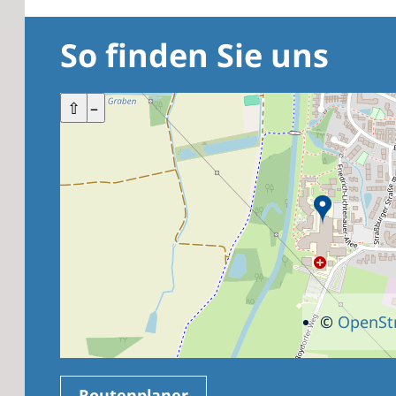
So finden Sie uns
+
⇧
–
©
OpenSt
Routenplaner