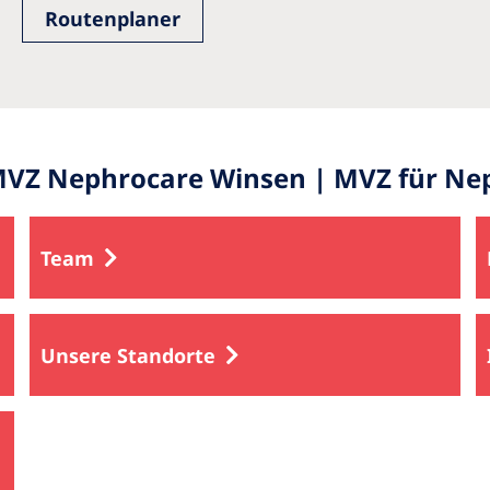
Routenplaner
VZ Nephrocare Winsen | MVZ für Nep
Team
Unsere Standorte