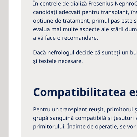
În centrele de dializă Fresenius NephroC
candidaţi adecvaţi pentru transplant, îns
opţiune de tratament, primul pas este să
evalua mai multe aspecte ale stării dumn
a vă face o recomandare.
Dacă nefrologul decide că sunteţi un bun
şi testele necesare.
Compatibilitatea e
Pentru un transplant reuşit, primitorul 
grupă sanguină compatibilă şi ţesuturi 
primitorului. Înainte de operaţie, se vor