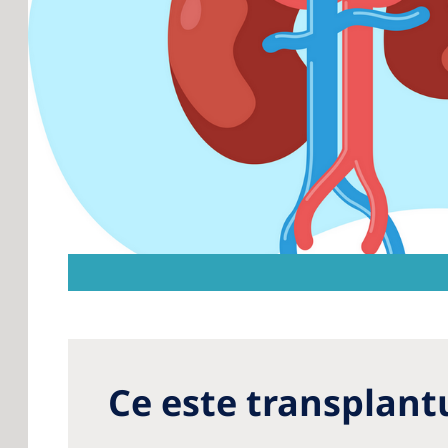
Roma
Russ
Asia 
Asia 
Austr
Phili
Neph
Glob
Ce este transplantu