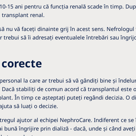
ie 10-15 ani pentru că funcţia renală scade în timp. D
 transplant renal.
să nu vă faceţi dinainte grij în acest sens. Nefrologu
r trebui să îi adresaţi eventualele întrebări sau îngrijo
 corecte
ersonal la care ar trebui să vă gândiţi bine şi îndelu
. Dacă stabiliţi de comun acord că transplantul este 
plant. În timp ce așteptați puteţi regândi decizia. O d
juta să luaţi o decizie.
întregul ajutor al echipei NephroCare. Indiferent ce se
 bună îngrijire prin dializă - dacă, unde şi când ave