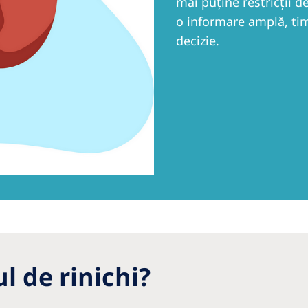
mai puţine restricţii 
nia
o informare amplă, tim
ia
decizie.
Pacific
North America
Pacific
United States of
America
alia
ppines
roCare International
al Website
l de rinichi?