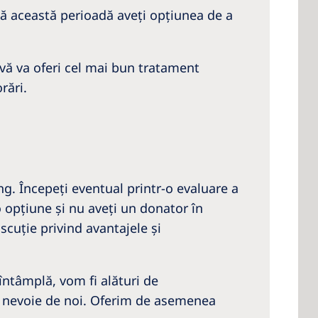
upă această perioadă aveţi opţiunea de a
l vă va oferi cel mai bun tratament
rări.
ng. Începeţi eventual printr-o evaluare a
o opţiune și nu aveți un donator în
iscuție privind avantajele şi
 întâmplă, vom fi alături de
ţi nevoie de noi. Oferim de asemenea