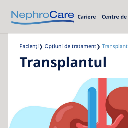
Cariere
Centre de 
Euro
Czec
Pacienți
Opţiuni de tratament
Transplant
Transplantul
Fran
Ger
Israe
Italy
Neth
Pola
Port