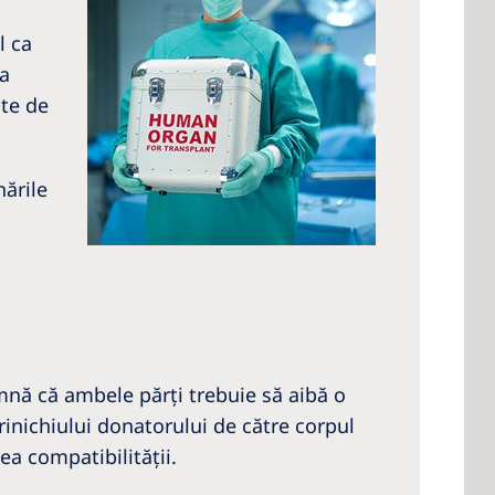
l ca
va
nte de
nările
amnă că ambele părţi trebuie să aibă o
inichiului donatorului de către corpul
ea compatibilităţii.