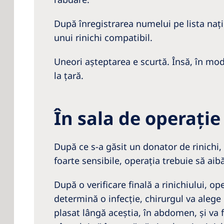
După înregistrarea numelui pe lista naţi
unui rinichi compatibil.
Uneori aşteptarea e scurtă. Însă, în mod 
la ţară.
În sala de operaţie
După ce s-a găsit un donator de rinichi
foarte sensibile, operaţia trebuie să aib
După o verificare finală a rinichiului, op
determină o infecţie, chirurgul va alege d
plasat lângă aceştia, în abdomen, şi va f