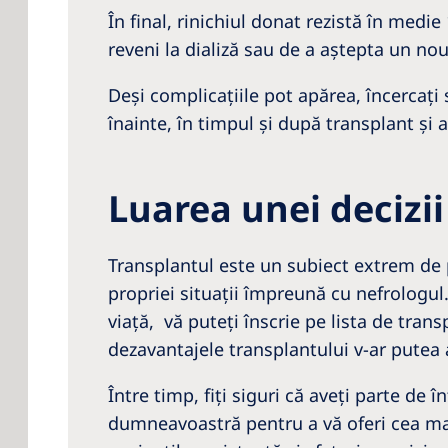
În final, rinichiul donat rezistă în med
reveni la dializă sau de a aştepta un nou
Deşi complicaţiile pot apărea, încercaţi 
înainte, în timpul şi după transplant şi a
Luarea unei decizii
Transplantul este un subiect extrem de p
propriei situaţii împreună cu nefrologul
viață, vă puteţi înscrie pe lista de trans
dezavantajele transplantului v-ar putea a
Între timp, fiţi siguri că aveţi parte de 
dumneavoastră pentru a vă oferi cea mai