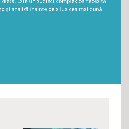
de dietă. Este un subiect complex ce necesită
p şi analiză înainte de a lua cea mai bună