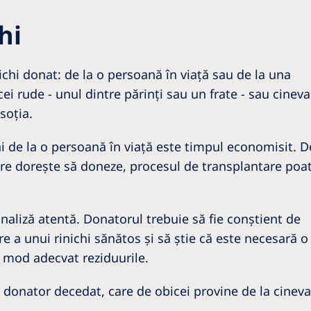
hi
ichi donat: de la o persoană în viaţă sau de la una
ei rude - unul dintre părinţi sau un frate - sau cineva
soţia.
chi de la o persoană în viaţă este timpul economisit. D
care doreşte să doneze, procesul de transplantare poa
analiză atentă. Donatorul trebuie să fie conştient de
re a unui rinichi sănătos şi să ştie că este necesară 
n mod adecvat reziduurile.
n donator decedat, care de obicei provine de la cineva