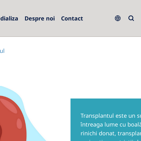
dializa
Despre noi
Contact
pe
h Republic
Serbia
ul
ce
Slovakia
many
Slovenia
l
Spain
Sweden
erlands
Switzerland
Transplantul este un 
nd
United Kingdom
întreaga lume cu boală
rinichi donat, transpla
ugal