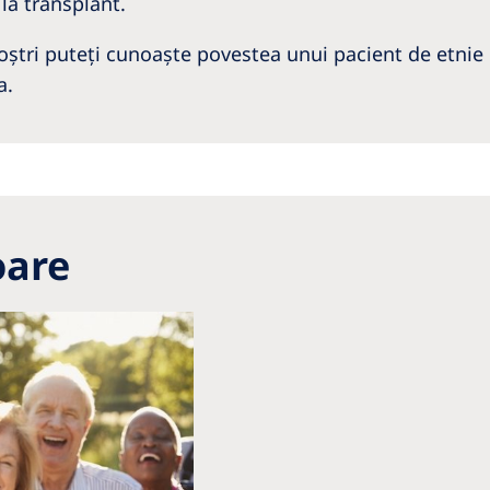
 la transplant.
 noştri puteți cunoaște povestea unui pacient de etni
a.
oare