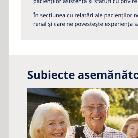
pacienţilor asistenţă şi sfaturi cu privire
În secţiunea cu relatări ale pacienţilor
renal şi care ne povestește experienţa s
Subiecte asemănăt