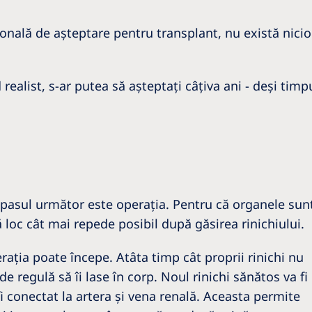
onală de aşteptare pentru transplant, nu există nicio
realist, s-ar putea să aşteptaţi câţiva ani - deşi tim
, pasul următor este operaţia. Pentru că organele sun
ă loc cât mai repede posibil după găsirea rinichiului.
eraţia poate începe. Atâta timp cât proprii rinichi nu
e regulă să îi lase în corp. Noul rinichi sănătos va fi
i conectat la artera şi vena renală. Aceasta permite