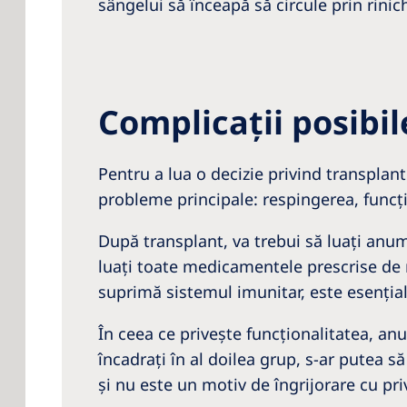
sângelui să înceapă să circule prin rinic
Complicaţii posibil
Pentru a lua o decizie privind transplant
probleme principale: respingerea, funcţi
După transplant, va trebui să luaţi anu
luaţi toate medicamentele prescrise de 
suprimă sistemul imunitar, este esenţia
În ceea ce priveşte funcţionalitatea, anu
încadraţi în al doilea grup, s-ar putea s
şi nu este un motiv de îngrijorare cu pri