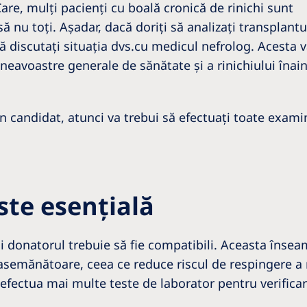
are, mulţi pacienţi cu boală cronică de rinichi sunt
ă nu toţi. Aşadar, dacă doriţi să analizaţi transplantu
 discutaţi situaţia dvs.cu medicul nefrolog. Acesta 
eavoastre generale de sănătate şi a rinichiului înai
 candidat, atunci va trebui să efectuaţi toate exami
ste esenţială
şi donatorul trebuie să fie compatibili. Aceasta înse
asemănătoare, ceea ce reduce riscul de respingere a r
 efectua mai multe teste de laborator pentru verificar