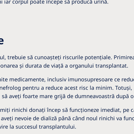
hi iar corpul poate începe să producă urină.
e
ul, trebuie să cunoașteți riscurile potenţiale. Primire
onarea şi durata de viaţă a organului transplantat.
mite medicamente, inclusiv imunosupresoare ce reduc 
nefrolog pentru a reduce acest risc la minim. Totuş
l să aveţi foarte mare grijă de dumneavoastră după o
miţi rinichi donaţi încep să funcţioneze imediat, pe c
ă aveţi nevoie de dializă până când noul rinichi va fu
vire la succesul transplantului.