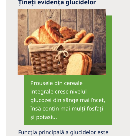
Țineți evidența glucidelor
Prousele din cereale
integrale cresc nivelul
glucozei din sânge mai încet,
însă conţin mai mulţi fosfaţi
şi potasiu.
Funcţia principală a glucidelor este