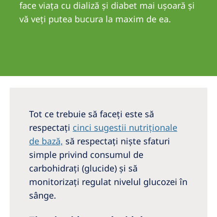
Australia
face viaţa cu dializă şi diabet mai uşoară şi
vă veţi putea bucura la maxim de ea.
Philippines
North America
United States of America
NephroCare International
Tot ce trebuie să faceţi este să
Global Website
respectaţi
cinci sugestii nutriţionale
de bază,
să respectaţi nişte sfaturi
simple privind consumul de
carbohidraţi (glucide) şi să
monitorizaţi regulat nivelul glucozei în
sânge.