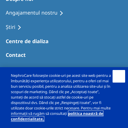
Angajamentul nostru
Ştiri
Centre de dializa
Contact
NephroCare folosește cookie-uri pe acest site web pentru a
îmbunătăți experiența utilizatorului, pentru a oferi cel mai
bun serviciu posibil, pentru a analiza utilizarea site-ului și în
scopuri de marketing. Dând clic pe „Acceptați toate”,
sunteți de acord să stocați astfel de cookie-uri pe
dispozitivul dvs. Dând clic pe „Respingeți toate”, vor fi
utilizate doar cookie-urile strict necesare. Pentru mai multe
Copyright © Fresenius Nephrocare Romania Srl
informații vă rugăm să consultați
politica noastră de
confidențialitate.
2026. Toate drepturile rezervate