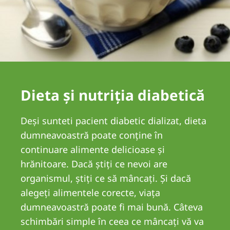
Romania
Russia
Serbia
Slovakia
Slovenia
Dieta şi nutriţia diabetică
Spain
Deși sunteti pacient diabetic dializat, dieta
Sweden
dumneavoastră poate conţine în
Switzerland
continuare alimente delicioase şi
hrănitoare. Dacă ştiţi ce nevoi are
United Kingdom
organismul, ştiţi ce să mâncaţi. Şi dacă
alegeţi alimentele corecte, viaţa
Asia Pacific
dumneavoastră poate fi mai bună. Câteva
Asia Pacific
schimbări simple în ceea ce mâncaţi vă va