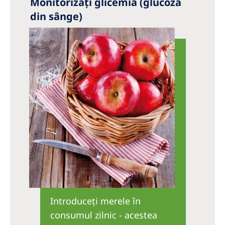
Monitorizaţi glicemia (glucoza
din sânge)
Introduceţi merele în
consumul zilnic - acestea