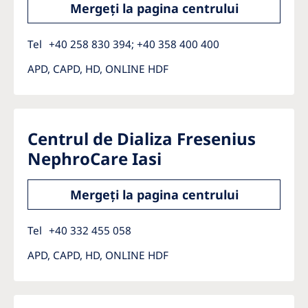
Australia
Mergeți la pagina centrului
Philippines
Tel
+40 258 830 394; +40 358 400 400
North America
APD, CAPD, HD, ONLINE HDF
United States of America
Centrul de Dializa Fresenius
NephroCare International
NephroCare Iasi
Global Website
Mergeți la pagina centrului
Tel
+40 332 455 058
APD, CAPD, HD, ONLINE HDF