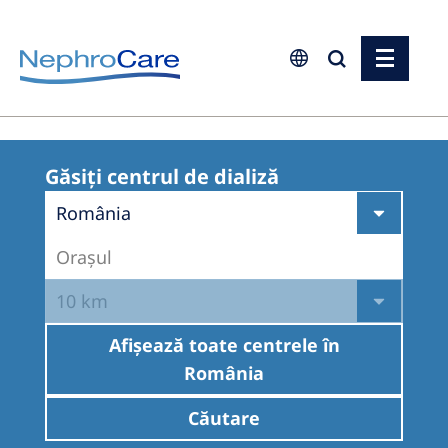
Europe
Czech Republic
Găsiţi centrul de dializă
France
România
Germany
Orașul
Israel
10 km
Italy
Afișează toate centrele în
Netherlands
România
Poland
Căutare
Portugal