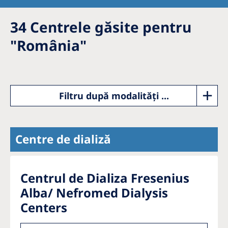
Romania
34
Centrele găsite pentru
Russia
"
România
"
Serbia
Slovakia
Slovenia
Filtru după modalități ...
Spain
Sweden
Centre de dializă
Switzerland
United Kingdom
Centrul de Dializa Fresenius
Alba/ Nefromed Dialysis
Asia Pacific
Centers
Asia Pacific