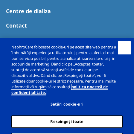
Centre de dializa
Contact
NephroCare folosește cookie-uri pe acest site web pentru a
îmbunătăți experiența utilizatorului, pentru a oferi cel mai
bun serviciu posibil, pentru a analiza utilizarea site-ului și în
scopuri de marketing. Dând clic pe „Acceptați toate”,
sunteți de acord să stocați astfel de cookie-uri pe
dispozitivul dvs. Dând clic pe „Respingeți toate”, vor fi
utilizate doar cookie-urile strict necesare. Pentru mai multe
Copyright © Fresenius Nephrocare Romania Srl
informații vă rugăm să consultați
politica noastră de
confidențialitate.
2026. Toate drepturile rezervate
Setări cookie-uri
Mențiuni legale
Politica privind confidențialitatea
Respingeți toate
Declarație privind modulele cookie
Harta site-ului