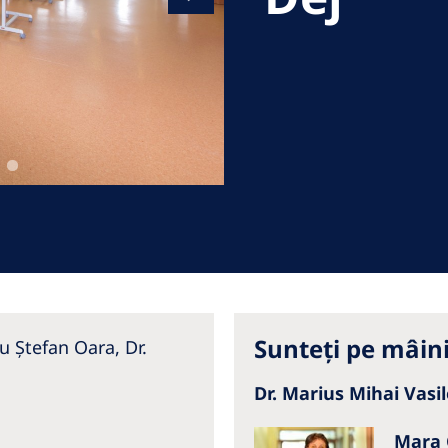
Romania
Russia
Asia Pacific
North
Asia Pacific
United
Ameri
Australia
Philippines
NephroCare International
Global Website
Sunteți pe mâin
u Ștefan Oara, Dr.
Dr. Marius Mihai Vas
Mara