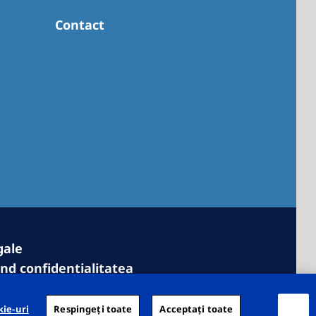
Contact
gale
vind confidențialitatea
privind modulele cookie
lui
kie-uri
Respingeți toate
Acceptați toate