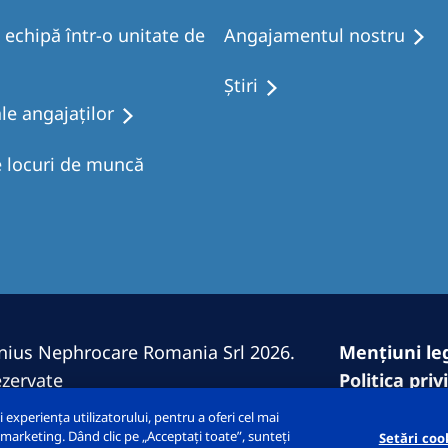
echipă într-o unitate de
Angajamentul nostru
Ştiri
ale angajaților
e locuri de muncă
nius Nephrocare Romania Srl 2026.
Mențiuni le
ezervate
Politica pri
Declarație 
xperiența utilizatorului, pentru a oferi cel mai
Harta site-u
de marketing. Dând clic pe „Acceptați toate”, sunteți
Setări coo