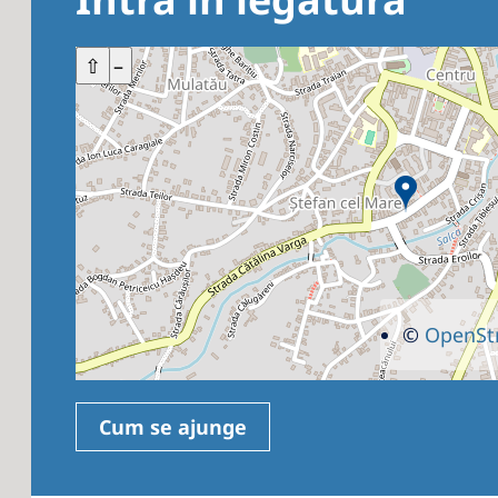
+
⇧
–
©
OpenSt
Cum se ajunge