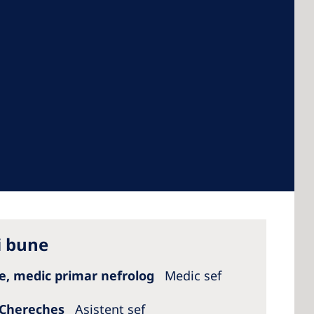
 America
 States of
ca
i bune
ile, medic primar nefrolog
Medic sef
 Cherecheș
Asistent șef