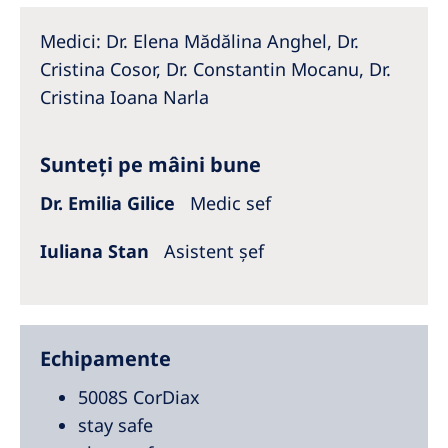
Australia
Medici: Dr. Elena Mădălina Anghel, Dr.
Philippines
Cristina Cosor, Dr. Constantin Mocanu, Dr.
Cristina Ioana Narla
North America
United States of America
Sunteți pe mâini bune
NephroCare International
Dr. Emilia Gilice
Medic sef
Global Website
Iuliana Stan
Asistent șef
Echipamente
5008S CorDiax
stay safe