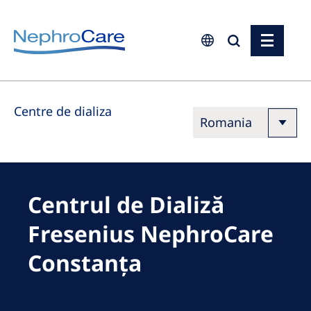
Europe
Centre de dializa
Czech Republic
France
Germany
Israel
Centrul de Dializă
Italy
Fresenius NephroCare
Netherlands
Constanța
Poland
Portugal