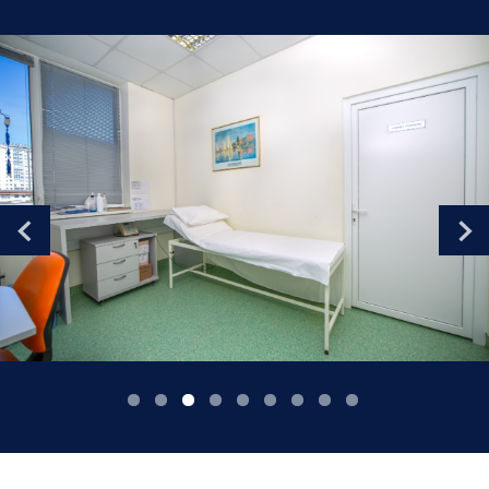
Romania
Russia
Serbia
Slovakia
Slovenia
Spain
Sweden
Switzerland
United Kingdom
Asia Pacific
Asia Pacific