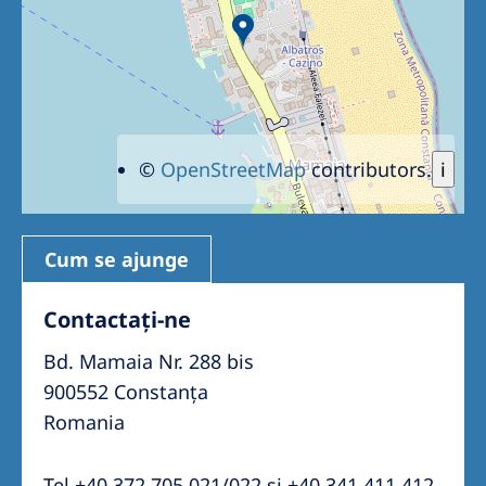
©
OpenStreetMap
contributors.
i
Cum se ajunge
Contactați-ne
Bd. Mamaia Nr. 288 bis
900552 Constanța
Romania
Tel +40 372 705 021/022 și +40 341 411 412