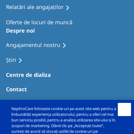
Relatări ale angajaților
Oferte de locuri de muncă
Despre noi
Angajamentul nostru
Ştiri
Centre de dializa
Contact
NephroCare folosește cookie-uri pe acest site web pentru a
îmbunătăți experiența utilizatorului, pentru a oferi cel mai
bun serviciu posibil, pentru a analiza utilizarea site-ului și în
scopuri de marketing. Dând clic pe „Acceptați toate”,
sunteți de acord să stocați astfel de cookie-uri pe