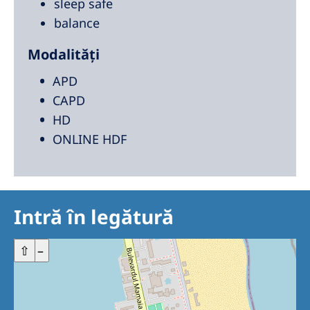
sleep safe
balance
Modalități
APD
CAPD
HD
ONLINE HDF
Intră în legătură
+
⇧
–