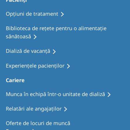
Romania
Opţiuni de tratament
Russia
Serbia
Biblioteca de rețete pentru o alimentație
sănătoasă
Slovakia
Slovenia
Dializă de vacanţă
Spain
Experiențele pacienților
Sweden
Cariere
Switzerland
United Kingdom
Munca în echipă într-o unitate de dializă
Relatări ale angajaților
Asia Pacific
Asia Pacific
Oferte de locuri de muncă