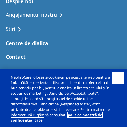
Despre noi
Australia
Philippines
Angajamentul nostru
North America
Ştiri
United States of America
Centre de dializa
NephroCare International
Contact
Global Website
NephroCare folosește cookie-uri pe acest site web pentru a
îmbunătăți experiența utilizatorului, pentru a oferi cel mai
bun serviciu posibil, pentru a analiza utilizarea site-ului și în
scopuri de marketing. Dând clic pe „Acceptați toate”,
sunteți de acord să stocați astfel de cookie-uri pe
dispozitivul dvs. Dând clic pe „Respingeți toate”, vor fi
utilizate doar cookie-urile strict necesare. Pentru mai multe
Copyright © Fresenius Nephrocare Romania Srl
informații vă rugăm să consultați
politica noastră de
confidențialitate.
2026. Toate drepturile rezervate