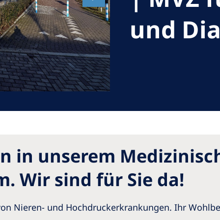
Romania
und Dia
Russia
Asia Pacific
North
Asia Pacific
United
Ameri
Australia
Philippines
NephroCare International
n in unserem Medizinisc
Global Website
 Wir sind für Sie da!
g von Nieren- und Hochdruckerkrankungen. Ihr Wohlbe