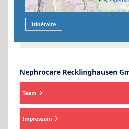
©
OpenSt
Itinéraire
Nephrocare Recklinghausen Gm
Team
Impressum