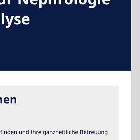
lyse
 America
 States of
ca
hen
finden und Ihre ganzheitliche Betreuung