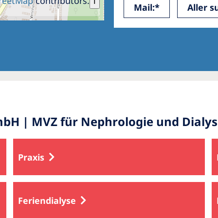
reetMap
contributors.
i
Mail:*
Aller s
bH | MVZ für Nephrologie und Dialys
Praxis
Feriendialyse