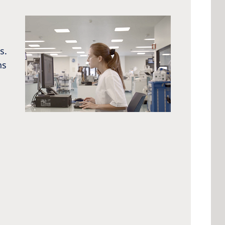
s.
ns