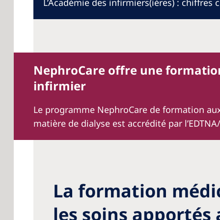
L’Académie des infirmiers(ières) : chiffres c
NephroCare offre une formation
infirmier
Le programme NephroCare de formation aux
matière de dialyse est accrédité par l’EDTNA
La formation médic
les soins apportés