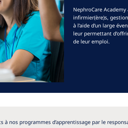
Romania
NephroCare Academy a 
Russia
infirmier(ère)s, gestio
à l’aide d’un large éve
Asia Pacific
North America
leur permettant d’offri
de leur emploi.
Asia Pacific
United States of
America
Australia
Philippines
NephroCare International
Global Website
ts à nos programmes d’apprentissage par le responsa