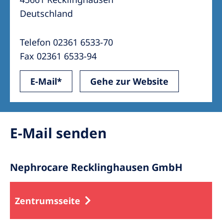
Australia
Deutschland
Philippines
Telefon 02361 6533-70
North America
Fax 02361 6533-94
United States of America
E-Mail*
Gehe zur Website
NephroCare International
Global Website
E-Mail senden
Nephrocare Recklinghausen GmbH
Zentrumsseite