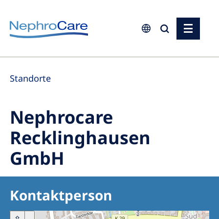
Europe
Standorte
Czech Republic
France
Nephrocare
Germany
Recklinghausen
Israel
GmbH
Italy
Netherlands
Poland
Kontaktperson
Portugal