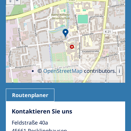
+
⇧
–
Romania
Russia
Serbia
Slovakia
Slovenia
Spain
©
OpenStreetMap
contributors.
i
Sweden
Switzerland
United Kingdom
Routenplaner
Asia Pacific
Kontaktieren Sie uns
Asia Pacific
Feldstraße 40a
45661 Recklinghausen