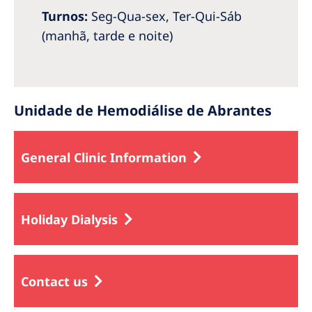
Romania
Turnos:
Seg-Qua-sex, Ter-Qui-Sáb
(manhã, tarde e noite)
Russia
Serbia
Slovakia
Unidade de Hemodiálise de Abrantes
Slovenia
Spain
General Clinic Information
Sweden
Switzerland
Holiday Dialysis
United Kingdom
Asia Pacific
Contact us
Asia Pacific