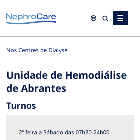
Europe
Nos Centres de Dialyse
Czech Republic
France
Unidade de Hemodiálise
Germany
de Abrantes
Israel
Italy
Turnos
Netherlands
Poland
2ª feira a Sábado das 07h30-24h00
Portugal