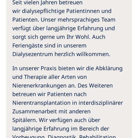
Australia
Seit vielen Jahren betreuen
wir dialysepflichtige Patientinnen und
Philippines
Patienten. Unser mehrsprachiges Team
verfügt über langjährige Erfahrung und
North America
sorgt sich gerne um Ihr Wohl. Auch
United States of America
Feriengäste sind in unserem
Dialysezentrum herzlich willkommen.
NephroCare International
In unserer Praxis bieten wir die Abklärung
Global Website
und Therapie aller Arten von
Nierenerkrankungen an. Des Weiteren
betreuen wir Patienten nach
Nierentransplantation in interdisziplinärer
Zusammenarbeit mit anderen
Spitälern. Wir verfügen auch über
langjährige Erfahrung im Bereich der
Vorbeugung, Diagnostik, Rehabilitation