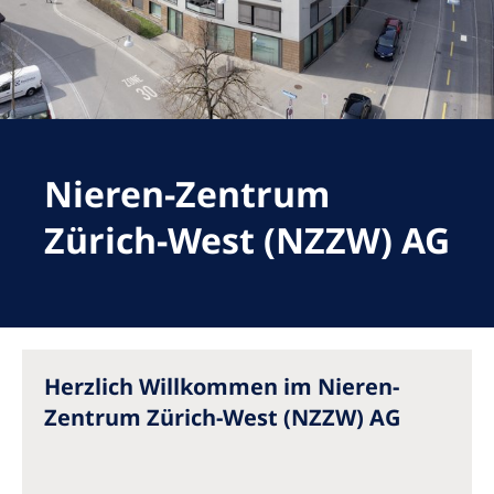
Romania
Russia
Serbia
Slovakia
Nieren-Zentrum
Slovenia
Spain
Zürich-West (NZZW) AG
Sweden
Switzerland
United Kingdom
Herzlich Willkommen im Nieren-
Zentrum Zürich-West (NZZW) AG
Asia Pacific
Asia Pacific