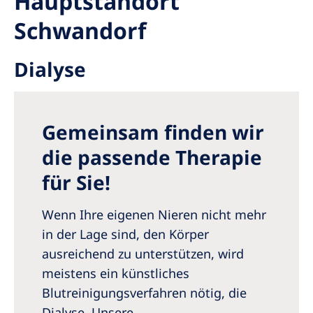
Hauptstandort
Romania
Schwandorf
Russia
Dialyse
Serbia
Slovakia
Slovenia
Gemeinsam finden wir
Spain
die passende Therapie
Sweden
für Sie!
Switzerland
Wenn Ihre eigenen Nieren nicht mehr
United Kingdom
in der Lage sind, den Körper
ausreichend zu unterstützen, wird
Asia Pacific
meistens ein künstliches
Asia Pacific
Blutreinigungsverfahren nötig, die
Dialyse. Unsere