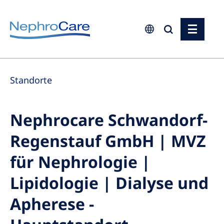
Europe
Standorte
Czech Republic
France
Nephrocare Schwandorf-
Germany
Regenstauf GmbH | MVZ
Israel
Italy
für Nephrologie |
Netherlands
Lipidologie | Dialyse und
Poland
Apherese -
Portugal