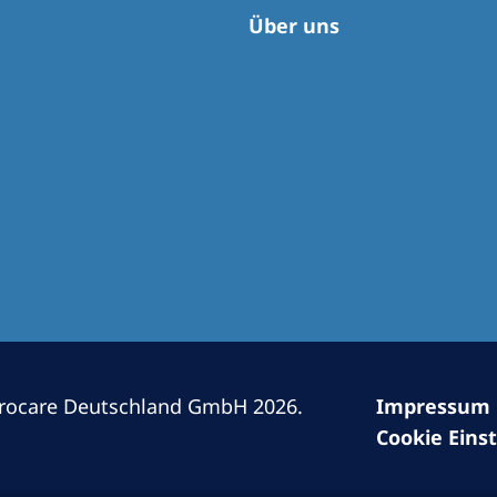
Romania
Über uns
Russia
Asia Pacific
North
Asia Pacific
United
Ameri
Australia
Philippines
NephroCare International
Global Website
rocare Deutschland GmbH 2026.
Impressum
Cookie Eins