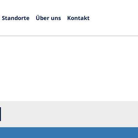
Standorte
Über uns
Kontakt
Europe
Czech Republic
Serbia
France
Slovak
Germany
Sloven
Israel
Spain
Italy
Swede
Netherlands
Switze
Poland
United
Portugal