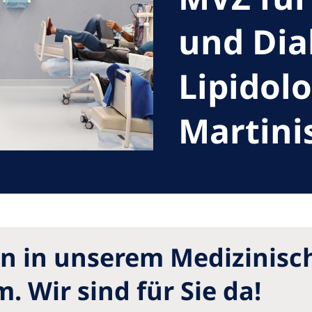
Romania
und Dia
Russia
Lipidol
Asia Pacific
North
Asia Pacific
United
Martini
Ameri
Australia
Philippines
NephroCare International
Global Website
n in unserem Medizinisc
 Wir sind für Sie da!