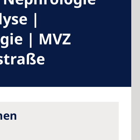
lyse |
ogie | MVZ
 America
 States of
straße
ca
hen