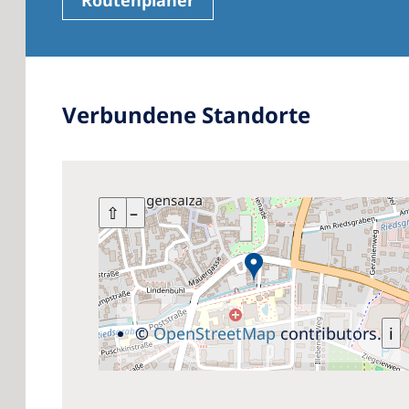
Routenplaner
Verbundene Standorte
+
⇧
–
©
OpenStreetMap
contributors.
i