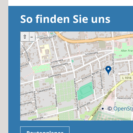
So finden Sie uns
+
⇧
–
©
OpenSt