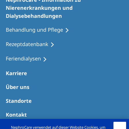
Romania
Nierenerkrankungen und
Russia
Dialysebehandlungen
Serbia
Behandlung und Pflege
Slovakia
Rezeptdatenbank
Slovenia
Feriendialysen
Spain
Sweden
Karriere
Switzerland
Über uns
United Kingdom
Standorte
Asia Pacific
Kontakt
Asia Pacific
NephroCare verwendet auf dieser Website Cookies, um