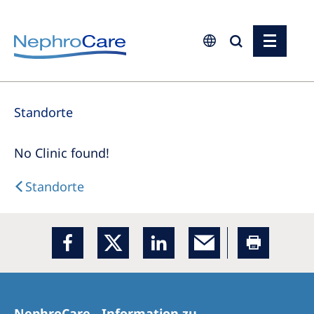
Europe
Standorte
Czech Republic
France
No Clinic found!
Germany
Standorte
Israel
Italy
Netherlands
Poland
Portugal
NephroCare - Information zu