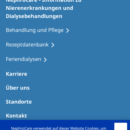
Romania
Nierenerkrankungen und
Russia
Dialysebehandlungen
Serbia
Behandlung und Pflege
Slovakia
Rezeptdatenbank
Slovenia
Feriendialysen
Spain
Sweden
Karriere
Switzerland
Über uns
United Kingdom
Standorte
Asia Pacific
Kontakt
Asia Pacific
NephroCare verwendet auf dieser Website Cookies, um