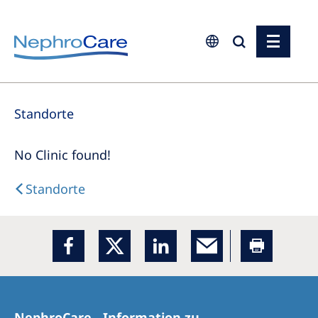
Europe
Standorte
Czech Republic
France
No Clinic found!
Germany
Standorte
Israel
Italy
Netherlands
Poland
Portugal
NephroCare - Information zu