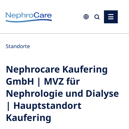
Europe
Standorte
Czech Republic
France
Nephrocare Kaufering
Germany
GmbH | MVZ für
Israel
Italy
Nephrologie und Dialyse
Netherlands
| Hauptstandort
Poland
Kaufering
Portugal