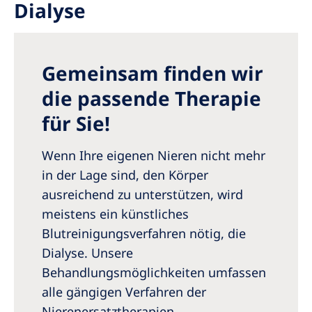
Dialyse
Romania
Russia
Serbia
Gemeinsam finden wir
Slovakia
die passende Therapie
Slovenia
für Sie!
Spain
Wenn Ihre eigenen Nieren nicht mehr
Sweden
in der Lage sind, den Körper
ausreichend zu unterstützen, wird
Switzerland
meistens ein künstliches
United Kingdom
Blutreinigungsverfahren nötig, die
Dialyse. Unsere
Asia Pacific
Behandlungsmöglichkeiten umfassen
Asia Pacific
alle gängigen Verfahren der
Nierenersatztherapien.