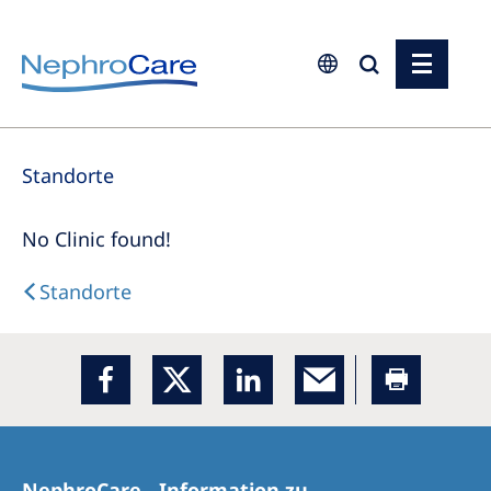
Europe
Standorte
Czech Republic
France
No Clinic found!
Germany
Standorte
Israel
Italy
Netherlands
Poland
Portugal
NephroCare - Information zu