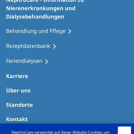
Romania
Nierenerkrankungen und
Russia
Dialysebehandlungen
Serbia
Behandlung und Pflege
Slovakia
Rezeptdatenbank
Slovenia
Feriendialysen
Spain
Sweden
Karriere
Switzerland
Über uns
United Kingdom
Standorte
Asia Pacific
Kontakt
Asia Pacific
NephroCare verwendet auf dieser Website Cookies, um