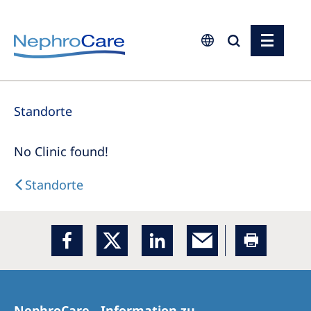
Europe
Standorte
Czech Republic
France
No Clinic found!
Germany
Standorte
Israel
Italy
Netherlands
Poland
Portugal
NephroCare - Information zu