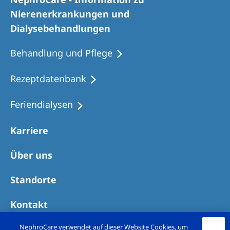
Romania
Nierenerkrankungen und
Russia
Dialysebehandlungen
Serbia
Behandlung und Pflege
Slovakia
Rezeptdatenbank
Slovenia
Feriendialysen
Spain
Sweden
Karriere
Switzerland
Über uns
United Kingdom
Standorte
Asia Pacific
Kontakt
Asia Pacific
NephroCare verwendet auf dieser Website Cookies, um