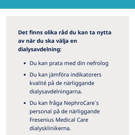
Australia
Philippines
North America
Det finns olika råd du kan ta nytta
av när du ska välja en
United States of America
dialysavdelning:
NephroCare International
Du kan prata med din nefrolog
Global Website
Du kan jämföra indikatorers
kvalité på de närliggande
dialysavdelningarna.
Du kan fråga NephroCare´s
personal på de närliggande
Fresenius Medical Care
dialysklinikerna.