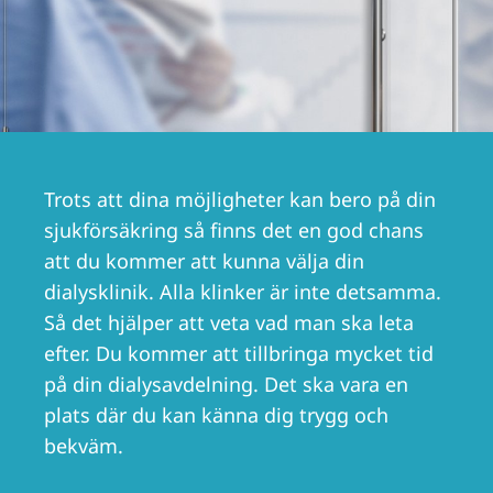
Romania
Russia
Serbia
Slovakia
Slovenia
Trots att dina möjligheter kan bero på din
Spain
sjukförsäkring så finns det en god chans
att du kommer att kunna välja din
Sweden
dialysklinik. Alla klinker är inte detsamma.
Switzerland
Så det hjälper att veta vad man ska leta
United Kingdom
efter. Du kommer att tillbringa mycket tid
på din dialysavdelning. Det ska vara en
plats där du kan känna dig trygg och
Asia Pacific
bekväm.
Asia Pacific