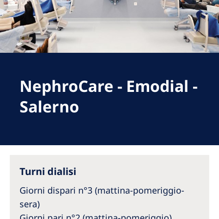
Romania
Russia
Serbia
Slovakia
NephroCare - Emodial -
Slovenia
Spain
Salerno
Sweden
Switzerland
United Kingdom
Turni dialisi
Asia Pacific
Giorni dispari n°3 (mattina-pomeriggio-
Asia Pacific
sera)
Giorni pari n°2 (mattina-pomeriggio)