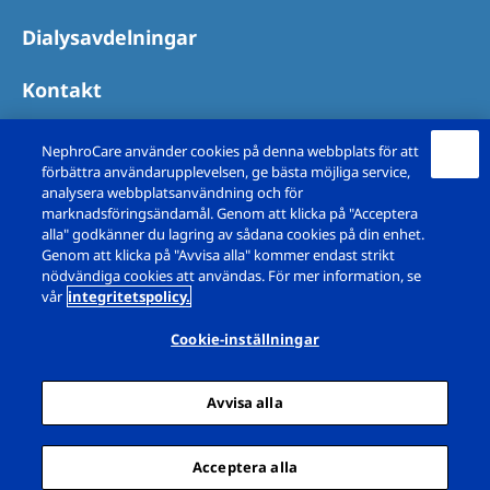
Dialysavdelningar
Kontakt
NephroCare använder cookies på denna webbplats för att
förbättra användarupplevelsen, ge bästa möjliga service,
analysera webbplatsanvändning och för
marknadsföringsändamål. Genom att klicka på "Acceptera
alla" godkänner du lagring av sådana cookies på din enhet.
Genom att klicka på "Avvisa alla" kommer endast strikt
nödvändiga cookies att användas. För mer information, se
vår
integritetspolicy.
Copyright © Fresenius Medical Care Sverige AB
2026. Alla rättigheter är reserverade.
Cookie-inställningar
Juridisk Information
Integritetspolicy
Avvisa alla
Cookiedeklaration
Dialogrutan Cookie-inställningar
Sitemap
Acceptera alla