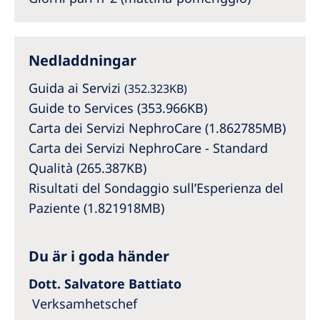
Australia
Philippines
Nedladdningar
North America
Guida ai Servizi
(352.323KB)
United States of America
Guide to Services (353.966KB)
Carta dei Servizi NephroCare (1.862785MB)
NephroCare International
Carta dei Servizi NephroCare - Standard
Qualità (265.387KB)
Global Website
Risultati del Sondaggio sull’Esperienza del
Paziente (1.821918MB)
Du är i goda händer
Dott. Salvatore Battiato
Verksamhetschef