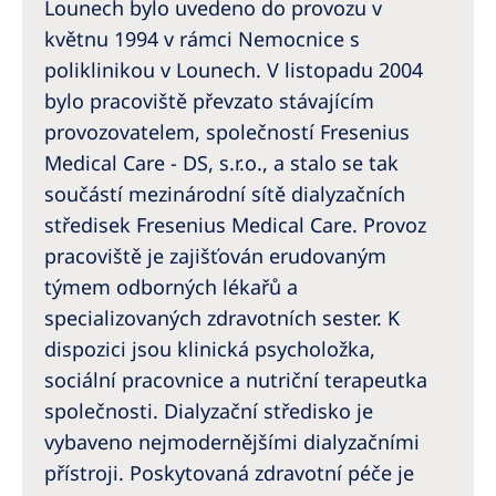
Australia
Lounech bylo uvedeno do provozu v
květnu 1994 v rámci Nemocnice s
Philippines
poliklinikou v Lounech. V listopadu 2004
bylo pracoviště převzato stávajícím
North America
provozovatelem, společností Fresenius
United States of America
Medical Care - DS, s.r.o., a stalo se tak
součástí mezinárodní sítě dialyzačních
NephroCare International
středisek Fresenius Medical Care. Provoz
pracoviště je zajišťován erudovaným
Global Website
týmem odborných lékařů a
specializovaných zdravotních sester. K
dispozici jsou klinická psycholožka,
sociální pracovnice a nutriční terapeutka
společnosti. Dialyzační středisko je
vybaveno nejmodernějšími dialyzačními
přístroji. Poskytovaná zdravotní péče je