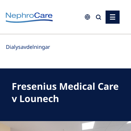
Europe
Dialysavdelningar
Czech Republic
France
Germany
Israel
Fresenius Medical Care
Italy
v Lounech
Netherlands
Poland
Portugal