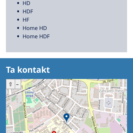
HD
HDF
HF
Home HD
Home HDF
Ta kontakt
+
⇧
–