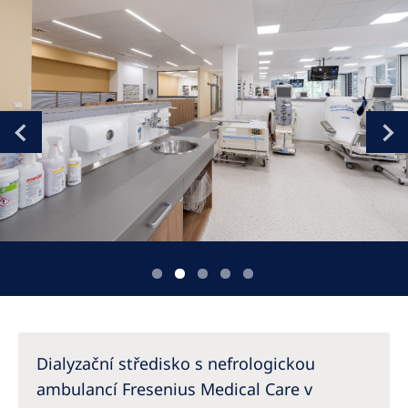
Romania
Russia
Serbia
Slovakia
Slovenia
Spain
Sweden
Switzerland
United Kingdom
Asia Pacific
Dialyzační středisko s nefrologickou
Asia Pacific
ambulancí Fresenius Medical Care v