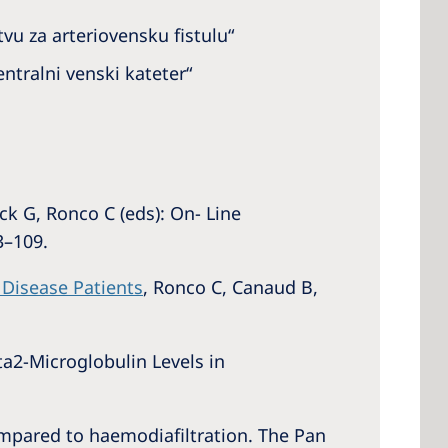
tvu za arteriovensku fistulu“
entralni venski kateter“
ck G, Ronco C (eds): On- Line
3–109.
 Disease Patients
, Ronco C, Canaud B,
ta2-Microglobulin Levels in
compared to haemodiafiltration. The Pan