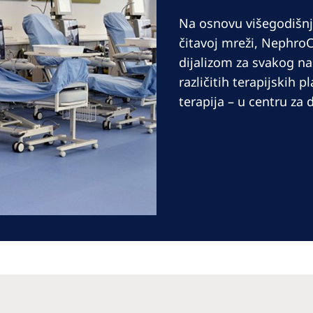
Romania
Na osnovu višegodišnj
Russia
čitavoj mreži, Nephro
dijalizom za svakog naš
Asia Pacific
North Americ
različitih terapijskih 
terapija – u centru za d
Asia Pacific
United States o
America
Australia
Philippines
NephroCare International
Global Website