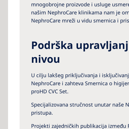
mnogobrojne proizvode i usluge usmeren
našim NephroCare klinikama nam je omo
NephroCare mreži u vidu smernica i pri
Podrška upravljan
nivou
U cilju lakšeg priključivanja i isključi
NephroCare i zahteva Smernica o higijen
proHD CVC Set.
Specijalizovana stručnost unutar naše 
pristupa.
Projekti zajedničkih publikacija između