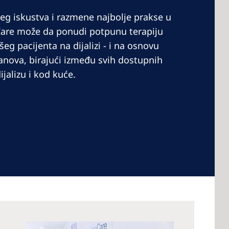
eg iskustva i razmene najbolje prakse u
Care može da ponudi potpunu terapiju
eg pacijenta na dijalizi - i na osnovu
a
planova, birajući između svih dostupnih
ijalizu i kod kuće.
f