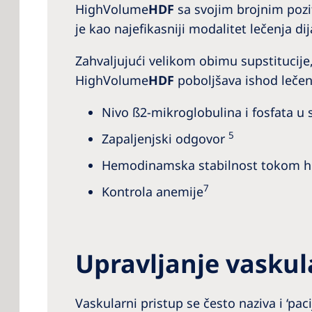
HighVolume
HDF
sa svojim brojnim pozit
je kao najefikasniji modalitet lečenja di
Zahvaljujući velikom obimu supstitucij
HighVolume
HDF
poboljšava ishod lečenj
Nivo ß2-mikroglobulina i fosfata 
5
Zapaljenjski odgovor
Hemodinamska stabilnost tokom h
7
Kontrola anemije
Upravljanje vasku
Vaskularni pristup se često naziva i ‘pa