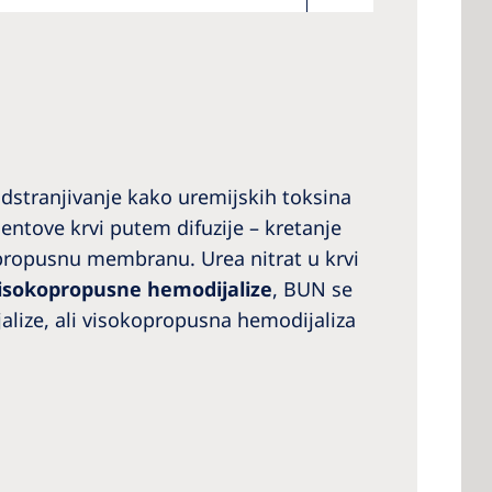
dstranjivanje kako uremijskih toksina
ijentove krvi putem difuzije – kretanje
olupropusnu membranu. Urea nitrat u krvi
isokopropusne hemodijalize
, BUN se
jalize, ali visokopropusna hemodijaliza