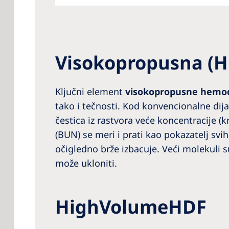
Visokopropusna (Hi
Ključni element
visokopropusne hemodi
tako i tečnosti. Kod konvencionalne dijal
čestica iz rastvora veće koncentracije (
(BUN) se meri i prati kao pokazatelj sv
očigledno brže izbacuje. Veći molekuli s
može ukloniti.
HighVolumeHDF