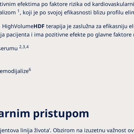
ivnim efektima po faktore rizika od kardiovaskularni
1
jalizom
, koji je po svojoj efikasnosti blizu profilu 
e, HighVolume
HDF
terapija je zaslužna za efikasniju e
a pacijenta i ima pozitivne efekte po glavne faktore 
2,3,4
u serumu
6
emodijalize
larnim pristupom
cijentova linija života’. Obzirom na izuzetnu važnost 