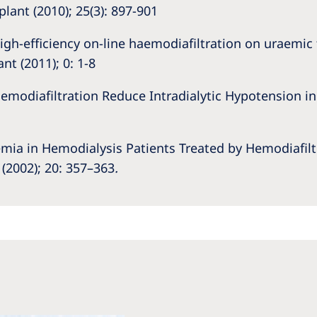
lant (2010); 25(3): 897-901
 high-efficiency on-line haemodiafiltration on uraemic
t (2011); 0: 1-8
d Hemodiafiltration Reduce Intradialytic Hypotension i
ia in Hemodialysis Patients Treated by Hemodiafilt
 (2002); 20: 357–363
.