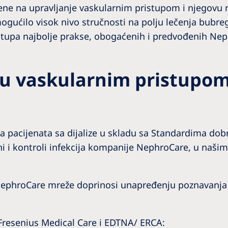
e na upravljanje vaskularnim pristupom i njegovu n
gućilo visok nivo stručnosti na polju lečenja bubr
stupa najbolje prakse, obogaćenih i predvođenih Ne
ju vaskularnim pristupom
vanja pacijenata sa dijalize u skladu sa Standardima d
i i kontroli infekcija kompanije NephroCare, u našim 
NephroCare mreže doprinosi unapređenju poznavanja 
 Fresenius Medical Care i EDTNA/ ERCA: