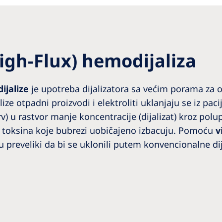
gh-Flux) hemodijaliza
jalize
je upotreba dijalizatora sa većim porama za o
ize otpadni proizvodi i elektroliti uklanjaju se iz pac
krv) u rastvor manje koncentracije (dijalizat) kroz p
ih toksina koje bubrezi uobičajeno izbacuju. Pomoću
v
u preveliki da bi se uklonili putem konvencionalne di