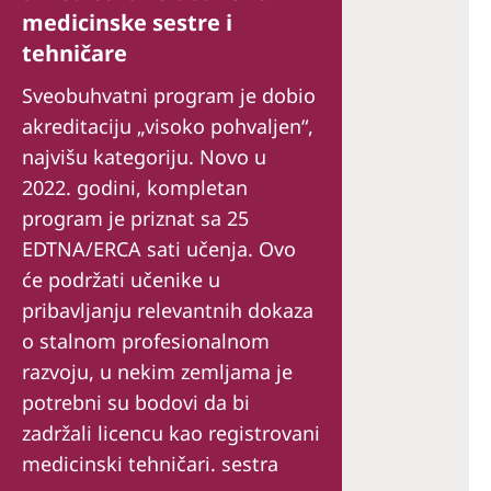
medicinske sestre i
tehničare
Sveobuhvatni program je dobio
akreditaciju „visoko pohvaljen“,
najvišu kategoriju. Novo u
2022. godini, kompletan
program je priznat sa 25
EDTNA/ERCA sati učenja. Ovo
će podržati učenike u
pribavljanju relevantnih dokaza
o stalnom profesionalnom
razvoju, u nekim zemljama je
potrebni su bodovi da bi
zadržali licencu kao registrovani
medicinski tehničari. sestra