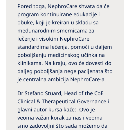
Pored toga, NephroCare shvata da će
program kontinuirane edukacije i
obuke, koji je kreiran u skladu sa
međunarodnim smernicama za
lečenje i visokim NephroCare
standardima lečenja, pomoći u daljem
poboljšanju medicinskog učinka na
klinikama. Na kraju, ovo će dovesti do
daljeg poboljšanja nege pacijenata što
je centralna ambicija NephroCare-a.
Dr Stefano Stuard, Head of the CoE
Clinical & Therapeutical Governance i
glavni autor kursa kaže: „Ovo je
veoma važan korak za nas i veoma
smo zadovoljni što sada možemo da