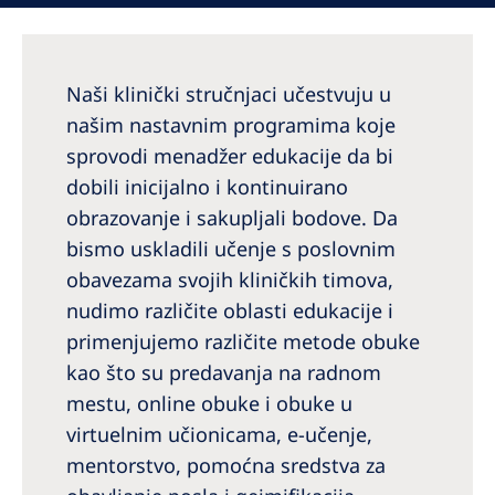
Australia
Philippines
Naši klinički stručnjaci učestvuju u
North America
našim nastavnim programima koje
United States of America
sprovodi menadžer edukacije da bi
dobili inicijalno i kontinuirano
obrazovanje i sakupljali bodove. Da
NephroCare International
bismo uskladili učenje s poslovnim
Global Website
obavezama svojih kliničkih timova,
nudimo različite oblasti edukacije i
primenjujemo različite metode obuke
kao što su predavanja na radnom
mestu, online obuke i obuke u
virtuelnim učionicama, e-učenje,
mentorstvo, pomoćna sredstva za