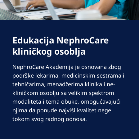
Romania
Russia
Serbia
Edukacija NephroCare
Slovakia
kliničkog osoblja
Slovenia
Spain
NephroCare Akademija je osnovana zbog
podrške lekarima, medicinskim sestrama i
Sweden
tehničarima, menadžerima klinika i ne-
Switzerland
kliničkom osoblju sa velikim spektrom
United Kingdom
modaliteta i tema obuke, omogućavajući
njima da ponude najviši kvalitet nege
Asia Pacific
tokom svog radnog odnosa.
Asia Pacific