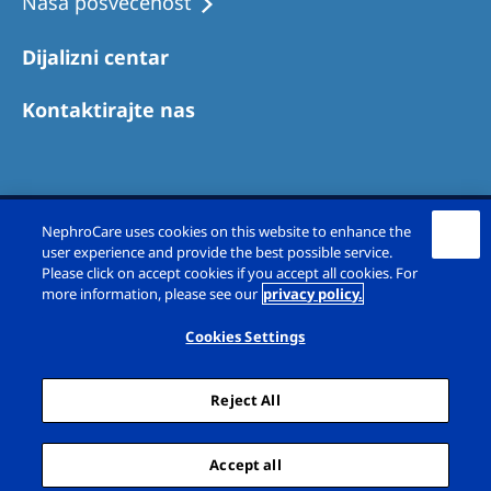
Naša posvećenost
Dijalizni centar
Kontaktirajte nas
NephroCare uses cookies on this website to enhance the
user experience and provide the best possible service.
Please click on accept cookies if you accept all cookies. For
more information, please see our
privacy policy.
Specijalna bolnica Fresenius Medical Care Srbija 2026,
Cookies Settings
Jurija Gagarina 11v/g, 11070 Novi Beograd
Reject All
Pravno obaveštenje
Politika privatnosti
Mapa sajta
Accept all