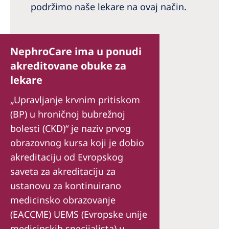
podržimo naše lekare na ovaj način.
NephroCare ima u ponudi
akreditovane obuke za
lekare
„Upravljanje krvnim pritiskom
(BP) u hroničnoj bubrežnoj
bolesti (CKD)“ je naziv prvog
obrazovnog kursa koji je dobio
akreditaciju od Evropskog
saveta za akreditaciju za
ustanovu za kontinuirano
medicinsko obrazovanje
(EACCME) UEMS (Evropske unije
medicinskih specijalista) u