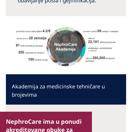
obavljanje posla i gejmifikacija.
Akademija za medicinske tehničare u
brojevima
NephroCare ima u ponudi
akreditovane obuke za