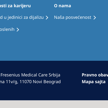
Romania
ti za karijeru
O nama
Russia
d u jedinici za dijalizu
Naša posvećenost
Asia Pacific
North
oslenih
Asia Pacific
United
Ameri
Australia
Philippines
NephroCare International
 Fresenius Medical Care Srbija
Pravno oba
Global Website
rina 11v/g, 11070 Novi Beograd
Mapa sajta