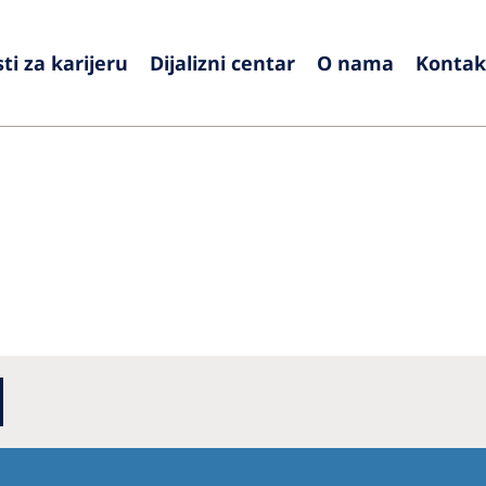
i za karijeru
Dijalizni centar
O nama
Kontakt
Europe
Czech Republic
Serbia
France
Slovak
Germany
Sloven
Israel
Spain
Italy
Swede
Netherlands
Switze
Poland
United
Portugal