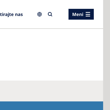
irajte nas
Meni
ia
ia
n
rland
 Kingdom