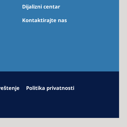
Dijalizni centar
Kontaktirajte nas
 America
 States of
ca
veštenje
Politika privatnosti