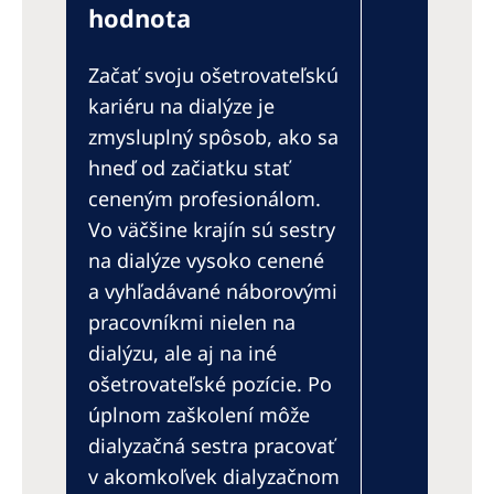
Australia
hodnota
Philippines
Začať svoju ošetrovateľskú
kariéru na dialýze je
North America
zmysluplný spôsob, ako sa
United States of America
hneď od začiatku stať
ceneným profesionálom.
NephroCare International
Vo väčšine krajín sú sestry
Global Website
na dialýze vysoko cenené
a vyhľadávané náborovými
pracovníkmi nielen na
dialýzu, ale aj na iné
ošetrovateľské pozície. Po
úplnom zaškolení môže
dialyzačná sestra pracovať
v akomkoľvek dialyzačnom