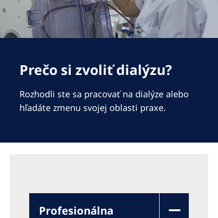
Romania
Russia
Serbia
Slovakia
Prečo si zvoliť dialýzu?
Slovenia
Rozhodli ste sa pracovať na dialýze alebo
Spain
hľadáte zmenu svojej oblasti praxe.
Sweden
Switzerland
United Kingdom
Asia Pacific
Asia Pacific
Profesionálna