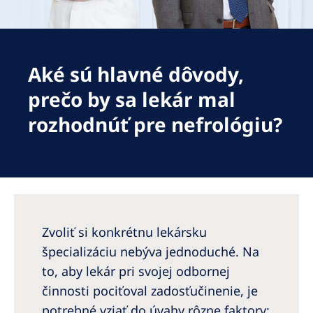
Romania
Russia
Serbia
Aké sú hlavné dôvody,
Slovakia
prečo by sa lekár mal
Slovenia
rozhodnúť pre nefrológiu?
Spain
Sweden
Switzerland
United Kingdom
Zvoliť si konkrétnu lekársku
špecializáciu nebýva jednoduché. Na
Asia Pacific
to, aby lekár pri svojej odbornej
činnosti pociťoval zadosťučinenie, je
Asia Pacific
potrebné vziať do úvahy rôzne faktory: