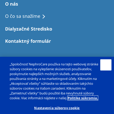
O nás
O čo sa snažíme
Dialyzačné Stredisko
Kontaktný formulár
„Spoločnosť NephroCare používa na tejto webovej stránke
súbory cookies na vylepšenie skúsenosti používateľov,
poskytnutie najlepších možných služieb, analyzovanie
používania stránky a na marketingové účely. Kliknutím na
„Akceptovať všetky“ súhlasíte so skladovaním takýchto
súborov cookies na Vašom zariadení. Kliknutím na
Copyright© FMC-dialyzačné služby, s. r. o. 2026.
„Zamietnuť všetky“ budú použité iba nevyhnuté súbory
cookie. Viac informácii nájdete v našej
Politike súkromia.
Všetky práva vyhradené.
Nastavenia súborov cookie
Právne poznámky
Ochrana súkromia