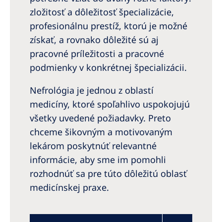
Australia
zložitosť a dôležitosť špecializácie,
Philippines
profesionálnu prestíž, ktorú je možné
získať, a rovnako dôležité sú aj
North America
pracovné príležitosti a pracovné
podmienky v konkrétnej špecializácii.
United States of America
Nefrológia je jednou z oblastí
NephroCare International
medicíny, ktoré spoľahlivo uspokojujú
Global Website
všetky uvedené požiadavky. Preto
chceme šikovným a motivovaným
lekárom poskytnúť relevantné
informácie, aby sme im pomohli
rozhodnúť sa pre túto dôležitú oblasť
medicínskej praxe.