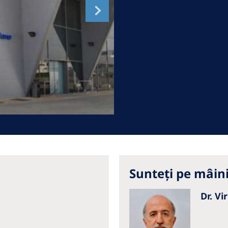
Romania
Russia
Asia Pacific
North
Asia Pacific
United
Ameri
Australia
Philippines
NephroCare International
Global Website
Sunteți pe mâin
Dr. V