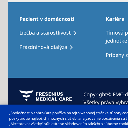
Pacient v domácnosti
Kariéra
Liečba a starostlivosť
Tímová pr
jednotke
Prázdninová dialýza
Príbehy 
Copyright© FMC-dia
Všetky práva vyhr
„Spoločnosť NephroCare používa na tejto webovej stránke súbory cook
poskytnutie najlepších možných služieb, analyzovanie používania strá
„Akceptovať všetky“ súhlasíte so skladovaním takýchto súborov cooki