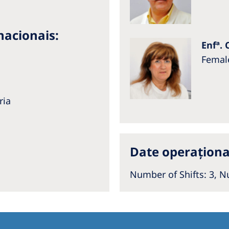
acionais:
Enfª.
Femal
ria
Date operaționa
Number of Shifts: 3,
Nu