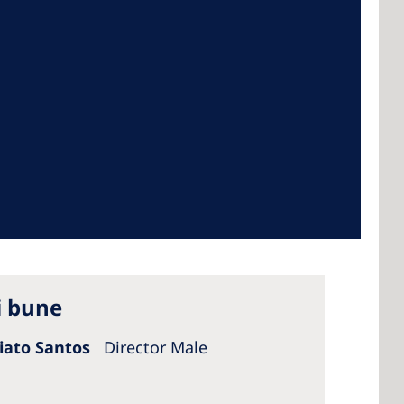
 America
 States of
ca
i bune
iriato Santos
Director Male