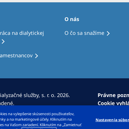
O nás
áca na dialytickej
O čo sa snažíme
zamestnancov
lyzačné služby, s. r. o. 2026.
Právne poz
adené.
Cookie vyhl
Dialógové o
ies na vylepšenie skúsenosti používateľov,
Mapa strán
nky a na marketingové účely. Kliknutím na
Nastavenia súbor
es na Vašom zariadení. Kliknutím na „Zamietnuť