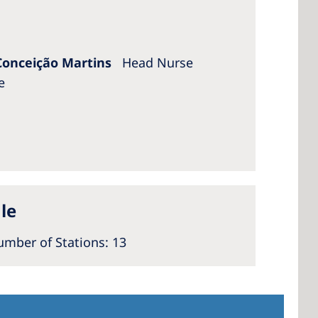
 Conceição Martins
Head Nurse
e
le
mber of Stations: 13