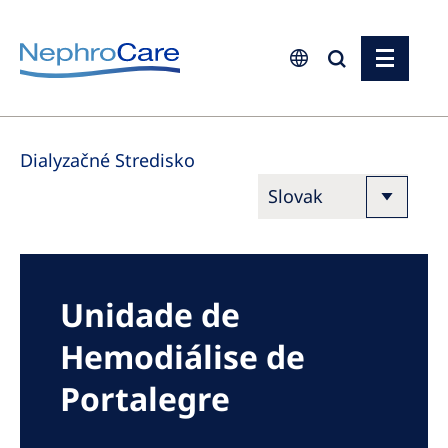
Europe
Dialyzačné Stredisko
Czech Republic
France
Germany
Israel
Unidade de
Italy
Hemodiálise de
Netherlands
Poland
Portalegre
Portugal