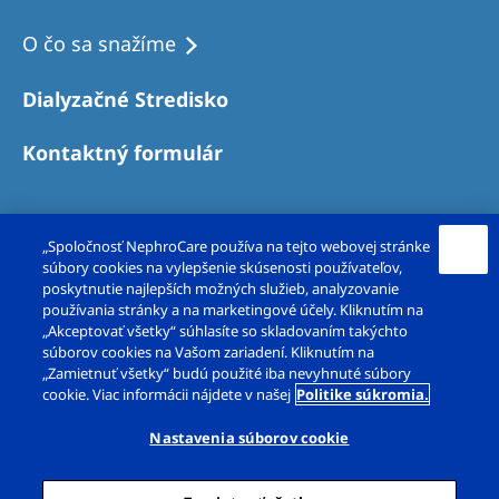
O čo sa snažíme
Dialyzačné Stredisko
Kontaktný formulár
„Spoločnosť NephroCare používa na tejto webovej stránke
súbory cookies na vylepšenie skúsenosti používateľov,
poskytnutie najlepších možných služieb, analyzovanie
používania stránky a na marketingové účely. Kliknutím na
„Akceptovať všetky“ súhlasíte so skladovaním takýchto
súborov cookies na Vašom zariadení. Kliknutím na
Copyright© FMC-dialyzačné služby, s. r. o. 2026.
„Zamietnuť všetky“ budú použité iba nevyhnuté súbory
cookie. Viac informácii nájdete v našej
Politike súkromia.
Všetky práva vyhradené.
Nastavenia súborov cookie
Právne poznámky
Ochrana súkromia
Cookie vyhlásenie