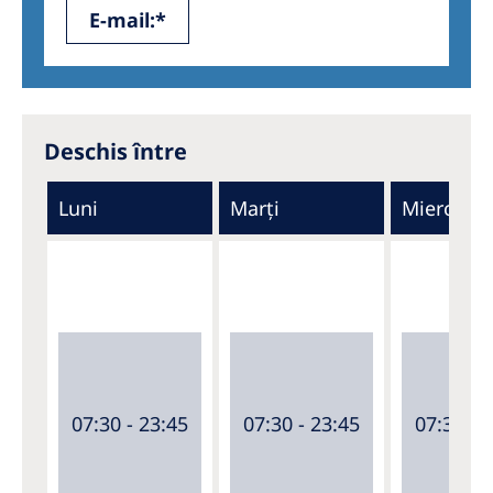
E-mail:*
Deschis între
Luni
Marți
Miercuri
07:30 - 23:45
07:30 - 23:45
07:30 - 