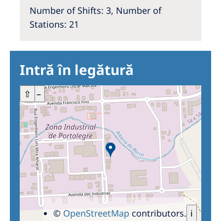
Number of Shifts: 3, Number of
Stations: 21
Intră în legătură
+
⇧
–
©
OpenStreetMap
contributors.
i