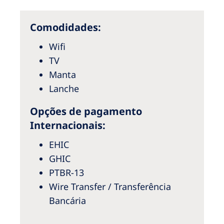
Australia
Philippines
Comodidades:
Wifi
North America
TV
United States of America
Manta
Lanche
NephroCare International
Opções de pagamento
Global Website
Internacionais:
EHIC
GHIC
PTBR-13
Wire Transfer / Transferência
Bancária