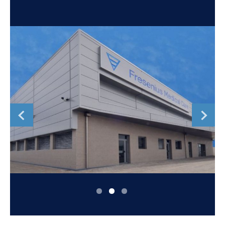
Romania
Russia
Serbia
Slovakia
Slovenia
Spain
Sweden
Switzerland
United Kingdom
Asia Pacific
Asia Pacific