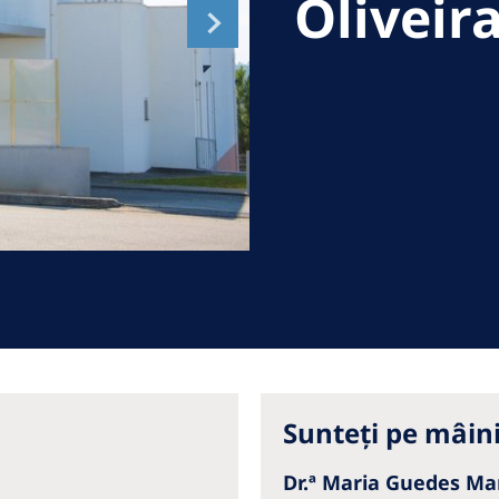
Oliveir
Romania
Russia
Asia Pacific
North
Asia Pacific
United
Ameri
Australia
Philippines
NephroCare International
Global Website
Sunteți pe mâin
Dr.ª Maria Guedes M