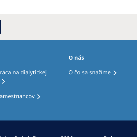
O nás
áca na dialytickej
O čo sa snažíme
zamestnancov