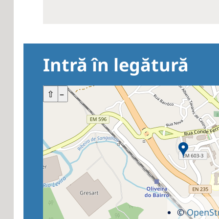
Intră în legătură
+
⇧
–
©
OpenSt