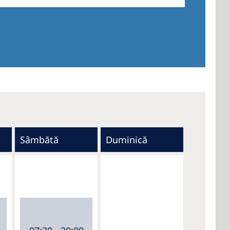
Sâmbătă
Duminică