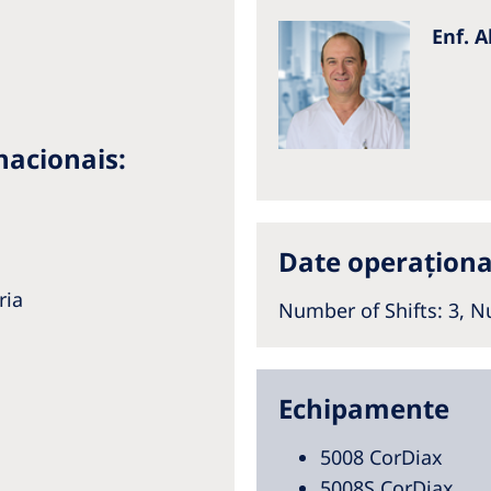
Enf. 
acionais:
Date operaționa
ria
Number of Shifts: 3,
Nu
Echipamente
5008 CorDiax
5008S CorDiax