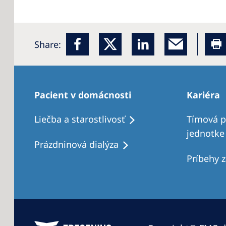
Share:
Pacient v domácnosti
Kariéra
Liečba a starostlivosť
Tímová pr
jednotke
Prázdninová dialýza
Príbehy 