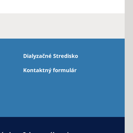
Dialyzačné Stredisko
Kontaktný formulár