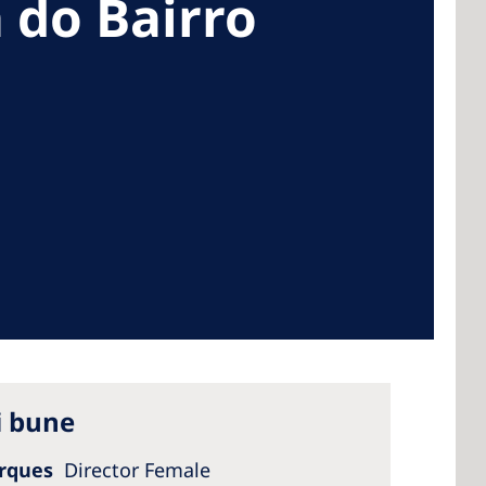
a do Bairro
 America
 States of
ca
i bune
arques
Director Female