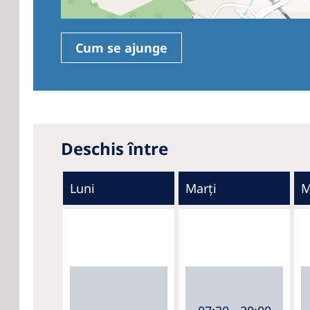
Cum se ajunge
Deschis între
Luni
Marți
M