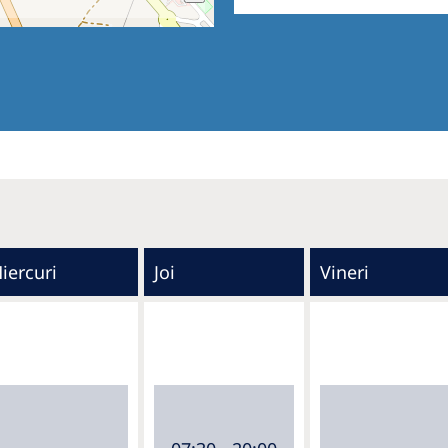
iercuri
Joi
Vineri