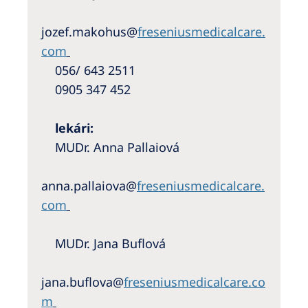
jozef.makohus@
freseniusmedicalcare.
com
056/ 643 2511
0905 347 452
lekári:
MUDr. Anna Pallaiová
anna.pallaiova@
freseniusmedicalcare.
com
MUDr. Jana Buflová
jana.buflova@
freseniusmedicalcare.co
m