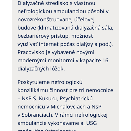
Australia
Dialyzačné stredisko s vlastnou
nefrologickou ambulanciou pôsobí v
Philippines
novozrekonštruovanej účelovej
budove (klimatizovaná dialyzačná sála,
North America
bezbariérový prístup, možnosť
United States of America
využívať internet počas dialýzy a pod.).
Pracovisko je vybavené novými
NephroCare International
modernými monitormi v kapacite 16
dialyzačných lôžok.
Global Website
Poskytujeme nefrologickú
konzilikárnu činnosť pre tri nemocnice
– NsP Š. Kukuru, Psychiatrickú
nemocnicu v Michalovciach a NsP
v Sobranciach. V rámci nefrologickej
ambulancie vykonávame aj USG