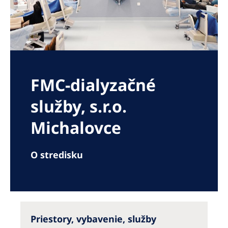
Romania
Russia
Serbia
Slovakia
FMC-dialyzačné
Slovenia
služby, s.r.o.
Spain
Michalovce
Sweden
Switzerland
O stredisku
United Kingdom
Asia Pacific
Asia Pacific
Priestory, vybavenie, služby