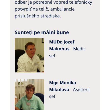
odber je potrebné vopred telefonicky
potvrdiť na tel.č. ambulancie
príslušného strediska.
Sunteți pe mâini bune
MUDr. Jozef
Makohus
Medic
sef
Mgr. Monika
Mikulová
Asistent
șef