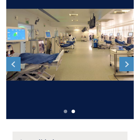
Romania
Russia
Serbia
Slovakia
Slovenia
Spain
Sweden
Switzerland
United Kingdom
Asia Pacific
Asia Pacific