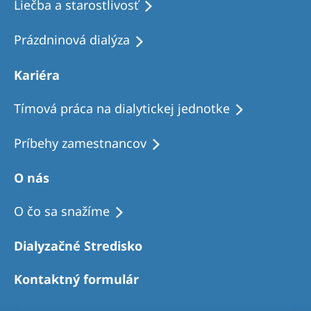
Liečba a starostlivosť
Prázdninová dialýza
Kariéra
Tímová práca na dialytickej jednotke
Príbehy zamestnancov
O nás
O čo sa snažíme
Dialyzačné Stredisko
Kontaktný formulár