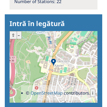
Number of Stations: 22
Intră în legătură
+
⇧
–
©
OpenStreetMap
contributors.
i