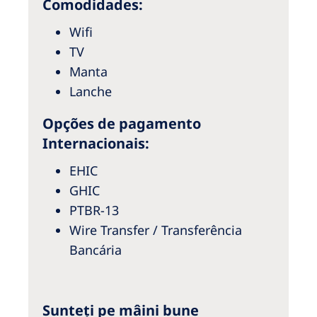
Comodidades:
Australia
Philippines
Wifi
TV
Manta
North America
Lanche
United States of America
Opções de pagamento
NephroCare International
Internacionais:
Global Website
EHIC
GHIC
PTBR-13
Wire Transfer / Transferência
Bancária
Sunteți pe mâini bune