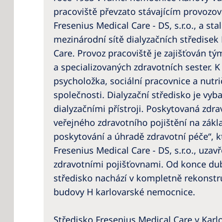
pracoviště převzato stávajícím provozo
Fresenius Medical Care - DS, s.r.o., a sta
mezinárodní sítě dialyzačních středisek
Care. Provoz pracoviště je zajišťován 
a specializovaných zdravotních sester. K 
psycholožka, sociální pracovnice a nutr
společnosti. Dialyzační středisko je vy
dialyzačními přístroji. Poskytovaná zdra
veřejného zdravotního pojištění na zákl
poskytování a úhradě zdravotní péče“, 
Fresenius Medical Care - DS, s.r.o., uzav
zdravotními pojišťovnami. Od konce dub
středisko nachází v kompletně rekonst
budovy H karlovarské nemocnice.
Středisko Fresenius Medical Care v Karl