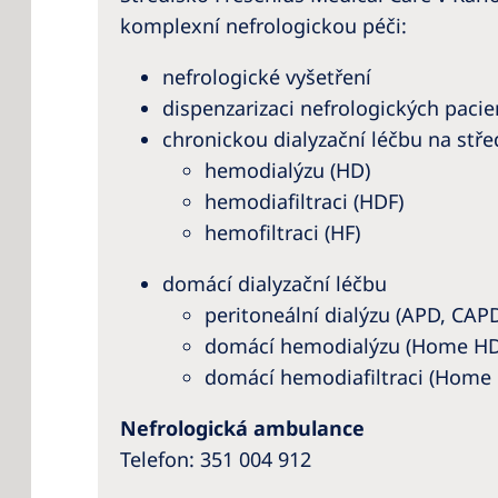
komplexní nefrologickou péči:
nefrologické vyšetření
dispenzarizaci nefrologických paci
chronickou dialyzační léčbu na stře
hemodialýzu (HD)
hemodiafiltraci (HDF)
hemofiltraci (HF)
domácí dialyzační léčbu
peritoneální dialýzu (APD, CAP
domácí hemodialýzu (Home HD
domácí hemodiafiltraci (Home
Nefrologická ambulance
Telefon:
351 004 912