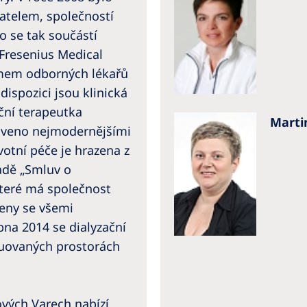
vatelem, společností
lo se tak součástí
 Fresenius Medical
týmem odborných lékařů
dispozici jsou klinická
iční terapeutka
Marti
baveno nejmodernějšími
votní péče je hrazena z
adě „Smluv o
které má společnost
řeny se všemi
na 2014 se dialyzační
ruovaných prostorách
ových Varech nabízí