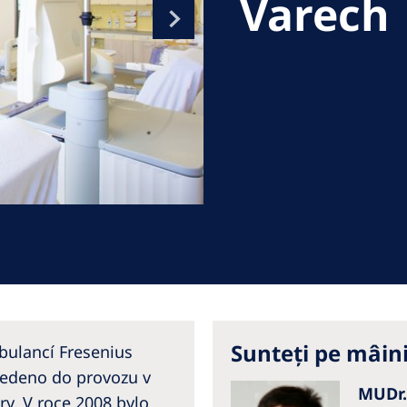
Varech
Romania
Russia
Asia Pacific
North
Asia Pacific
United
Ameri
Australia
Philippines
NephroCare International
Global Website
Sunteți pe mâin
bulancí Fresenius
vedeno do provozu v
MUDr.
y. V roce 2008 bylo