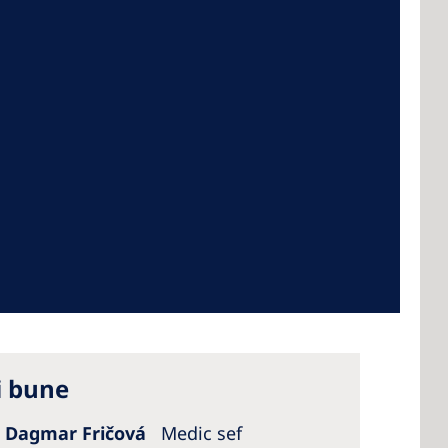
 America
 States of
ca
i bune
 Dagmar Fričová
Medic sef