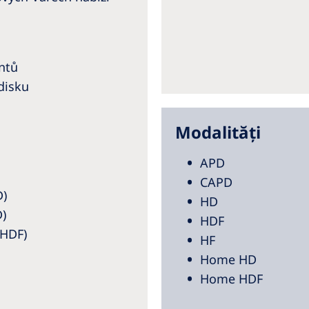
entů
disku
Modalități
APD
CAPD
D)
HD
)
HDF
 HDF)
HF
Home HD
Home HDF