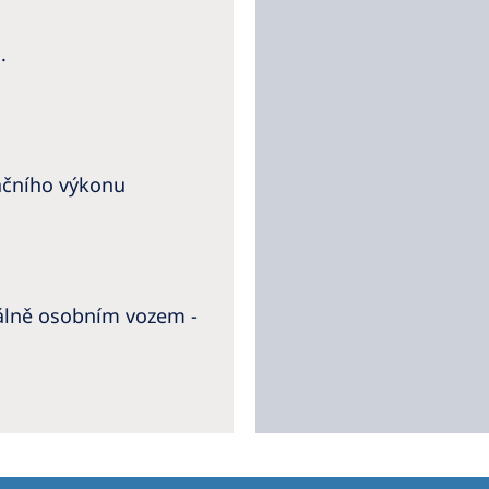
.
ačního výkonu
uálně osobním vozem -