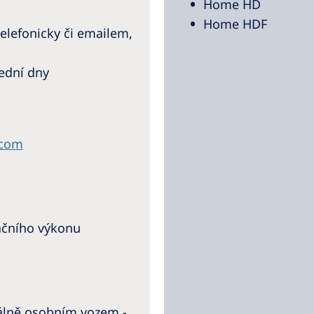
Home HD
Home HDF
elefonicky či emailem,
šední dny
.com
ačního výkonu
uálně osobním vozem -