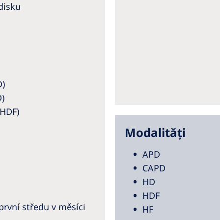
disku
D)
)
 HDF)
Modalități
APD
CAPD
HD
HDF
první středu v měsíci
HF