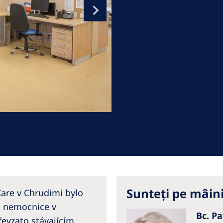
Romania
Russia
Asia Pacific
North
Asia Pacific
United
Ameri
Australia
Philippines
NephroCare International
Global Website
Sunteți pe mâin
Care v Chrudimi bylo
i nemocnice v
Bc. P
řevzato stávajícím