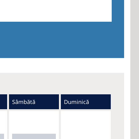
Sâmbătă
Duminică