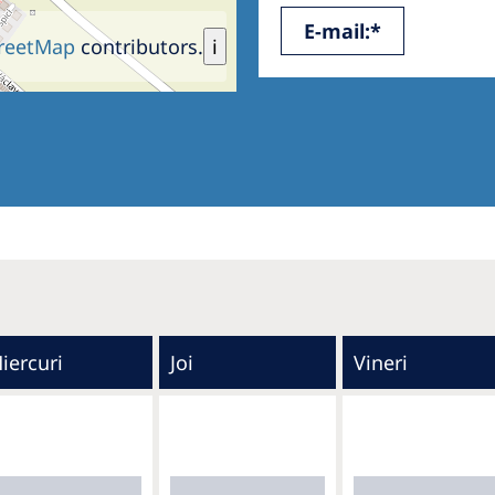
E-mail:*
reetMap
contributors.
i
iercuri
Joi
Vineri