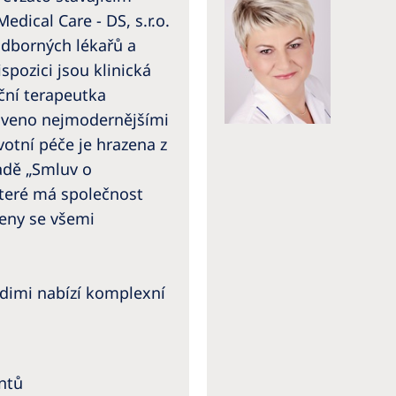
dical Care - DS, s.r.o.
odborných lékařů a
spozici jsou klinická
iční terapeutka
baveno nejmodernějšími
votní péče je hrazena z
adě „Smluv o
které má společnost
řeny se všemi
udimi nabízí komplexní
entů