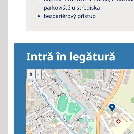
parkoviště u střediska
bezbariérový přístup
Intră în legătură
+
⇧
–