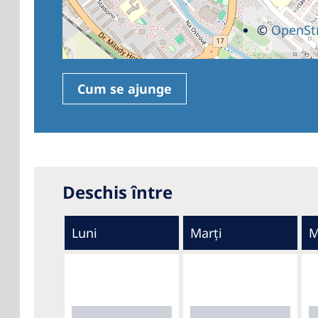
©
OpenSt
Cum se ajunge
Deschis între
Luni
Marți
M