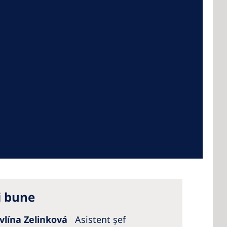
 America
 States of
ca
i bune
avlína Zelinková
Asistent șef