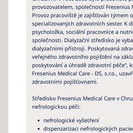
provozovatelem, společností Fresenius Me
Provoz pracoviště je zajišťován týmem 
specializovaných zdravotních sester. K di
psycholožka, sociální pracovnice a nutr
společnosti. Dialyzační středisko je vy
dialyzačními přístroji. Poskytovaná zdra
veřejného zdravotního pojištění na zákl
poskytování a úhradě zdravotní péče“, 
Fresenius Medical Care - DS, s.r.o., uzav
zdravotními pojišťovnami.
Středisko Fresenius Medical Care v Chr
nefrologickou péči:
nefrologické vyšetření
dispenzarizaci nefrologických paci