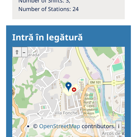
Number of Shifts: 3,
Number of Stations: 24
Intră în legătură
+
⇧
–
©
OpenStreetMap
contributors.
i