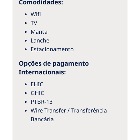
Comodidades:
Australia
Philippines
Wifi
TV
Manta
North America
Lanche
United States of America
Estacionamento
NephroCare International
Opções de pagamento
Internacionais:
Global Website
EHIC
GHIC
PTBR-13
Wire Transfer / Transferência
Bancária