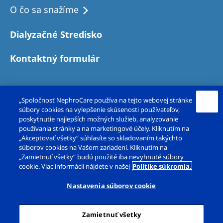
O čo sa snažíme
Dialyzačné Stredisko
Kontaktný formulár
„Spoločnosť NephroCare používa na tejto webovej stránke
súbory cookies na vylepšenie skúsenosti používateľov,
poskytnutie najlepších možných služieb, analyzovanie
používania stránky a na marketingové účely. Kliknutím na
„Akceptovať všetky“ súhlasíte so skladovaním takýchto
súborov cookies na Vašom zariadení. Kliknutím na
Copyright© FMC-dialyzačné služby, s. r. o. 2026.
„Zamietnuť všetky“ budú použité iba nevyhnuté súbory
cookie. Viac informácii nájdete v našej
Politike súkromia.
Všetky práva vyhradené.
Nastavenia súborov cookie
Právne poznámky
Ochrana súkromia
Cookie vyhlásenie
Zamietnuť všetky
Dialógové okno Nastavenia súborov cookie