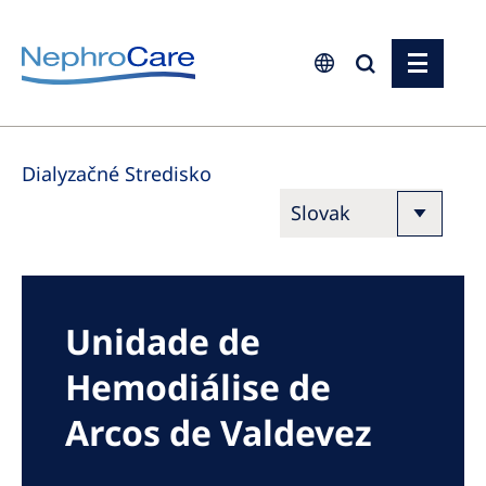
Europe
Dialyzačné Stredisko
Czech Republic
France
Germany
Israel
Unidade de
Italy
Hemodiálise de
Netherlands
Poland
Arcos de Valdevez
Portugal