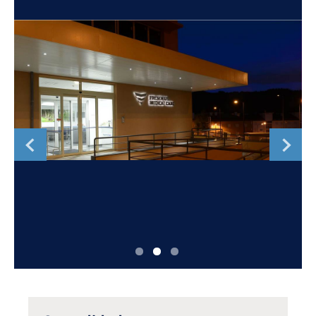
Romania
Russia
Serbia
Slovakia
Slovenia
Spain
Sweden
Switzerland
United Kingdom
Asia Pacific
Asia Pacific