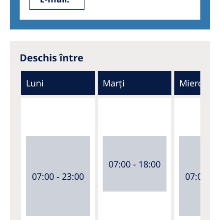
Deschis între
Luni
Marți
Miercuri
07:00 - 18:00
07:00 - 23:00
07:00 - 