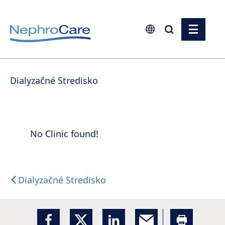
Europe
Dialyzačné Stredisko
Czech Republic
France
Germany
No Clinic found!
Israel
Italy
Netherlands
Dialyzačné Stredisko
Poland
Portugal