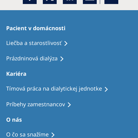
Romania
Russia
Pacient v domácnosti
Serbia
Slovakia
Liečba a starostlivosť
Slovenia
Prázdninová dialýza
Spain
Kariéra
Sweden
Switzerland
Tímová práca na dialytickej jednotke
United Kingdom
Príbehy zamestnancov
Asia Pacific
O nás
Asia Pacific
O čo sa snažíme