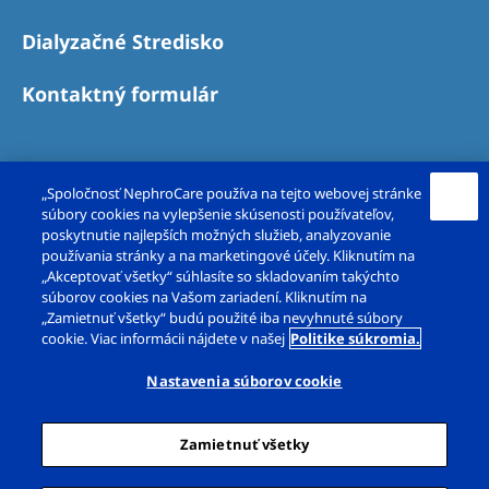
Australia
Dialyzačné Stredisko
Philippines
Kontaktný formulár
North America
United States of America
„Spoločnosť NephroCare používa na tejto webovej stránke
NephroCare International
súbory cookies na vylepšenie skúsenosti používateľov,
poskytnutie najlepších možných služieb, analyzovanie
Global Website
používania stránky a na marketingové účely. Kliknutím na
„Akceptovať všetky“ súhlasíte so skladovaním takýchto
súborov cookies na Vašom zariadení. Kliknutím na
Copyright© FMC-dialyzačné služby, s. r. o. 2026.
„Zamietnuť všetky“ budú použité iba nevyhnuté súbory
cookie. Viac informácii nájdete v našej
Politike súkromia.
Všetky práva vyhradené.
Nastavenia súborov cookie
Právne poznámky
Ochrana súkromia
Cookie vyhlásenie
Zamietnuť všetky
Dialógové okno Nastavenia súborov cookie
Mapa stránok