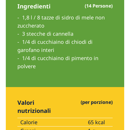
Australia
Ingredienti
(14 Persone)
Philippines
1,8 l / 8 tazze di sidro di mele non
zuccherato
North America
3 stecche di cannella
United States of America
1/4 di cucchiaino di chiodi di
garofano interi
NephroCare International
1/4 di cucchiaino di pimento in
polvere
Global Website
Valori
(per porzione)
nutrizionali
Calorie
65 kcal