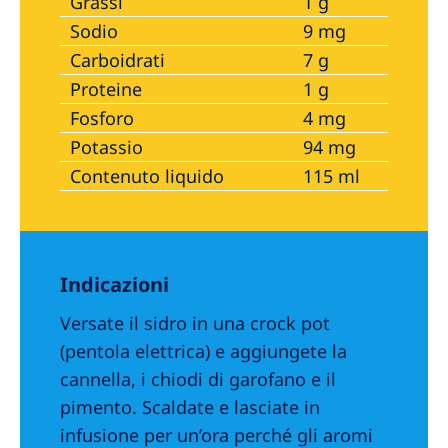
Grassi
1 g
Sodio
9 mg
Carboidrati
7 g
Proteine
1 g
Fosforo
4 mg
Potassio
94 mg
Contenuto liquido
115 ml
Indicazioni
Versate il sidro in una crock pot
(pentola elettrica) e aggiungete la
cannella, i chiodi di garofano e il
pimento. Scaldate e lasciate in
infusione per un’ora perché gli aromi