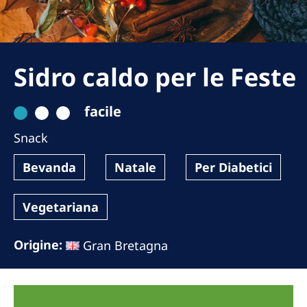
Romania
Russia
Serbia
Sidro caldo per le Feste
Slovakia
facile
Slovenia
Snack
Spain
Sweden
Bevanda
Natale
Per Diabetici
Switzerland
Vegetariana
United Kingdom
Origine:
Gran Bretagna
Asia Pacific
Asia Pacific