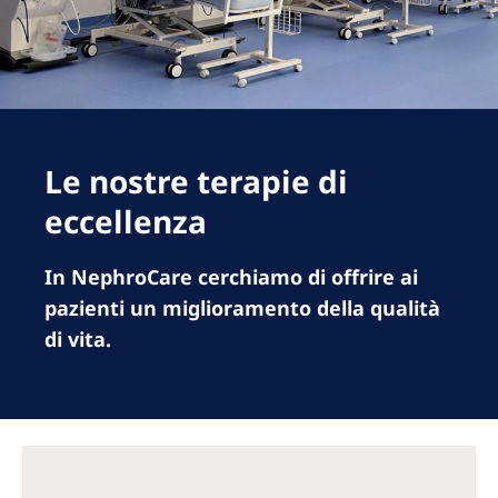
Romania
Russia
Serbia
Slovakia
Le nostre terapie di
Slovenia
eccellenza
Spain
Sweden
In NephroCare cerchiamo di offrire ai
pazienti un miglioramento della qualità
Switzerland
di vita.
United Kingdom
Asia Pacific
Asia Pacific