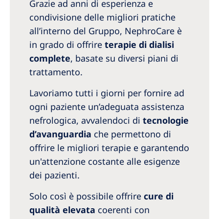
Australia
Grazie ad anni di esperienza e
condivisione delle migliori pratiche
Philippines
all’interno del Gruppo, NephroCare è
in grado di offrire
terapie di dialisi
North America
complete
, basate su diversi piani di
United States of America
trattamento.
Lavoriamo tutti i giorni per fornire ad
NephroCare International
ogni paziente un’adeguata assistenza
Global Website
nefrologica, avvalendoci di
tecnologie
d’avanguardia
che permettono di
offrire le migliori terapie e garantendo
un'attenzione costante alle esigenze
dei pazienti.
Solo così è possibile offrire
cure di
qualità elevata
coerenti con