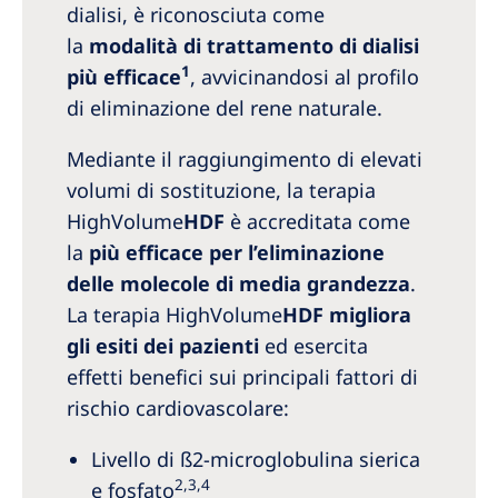
dialisi, è riconosciuta come
la
modalità di trattamento di dialisi
1
più efficace
, avvicinandosi al profilo
di eliminazione del rene naturale.
Mediante il raggiungimento di elevati
volumi di sostituzione, la terapia
HighVolume
HDF
è accreditata come
la
più efficace per l’eliminazione
delle molecole di media grandezza
.
La terapia HighVolume
HDF migliora
gli esiti dei pazienti
ed esercita
effetti benefici sui principali fattori di
rischio cardiovascolare:
Livello di ß2-microglobulina sierica
2,3,4
e fosfato