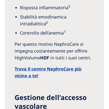
5
Risposta infiammatoria
Stabilità emodinamica
6
intradialitica
7
Controllo dell’anemia
Per questo motivo NephroCare si
impegna costantemente per offrire
HighVolume
HDF
in tutti i suoi centri.
Trova il centro NephroCare più
vicino a te!
Gestione dell’accesso
vascolare