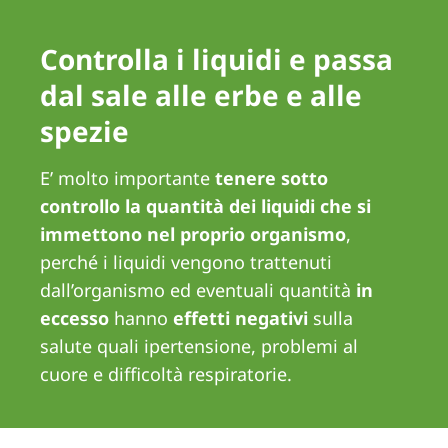
Romania
Controlla i liquidi e passa
Russia
dal sale alle erbe e alle
Serbia
spezie
Slovakia
Slovenia
E’ molto importante
tenere sotto
Spain
controllo la quantità dei liquidi che si
immettono nel proprio organismo
,
Sweden
perché i liquidi vengono trattenuti
Switzerland
dall’organismo ed eventuali quantità
in
eccesso
hanno
effetti negativi
sulla
United Kingdom
salute quali ipertensione, problemi al
cuore e difficoltà respiratorie.
Asia Pacific
Asia Pacific