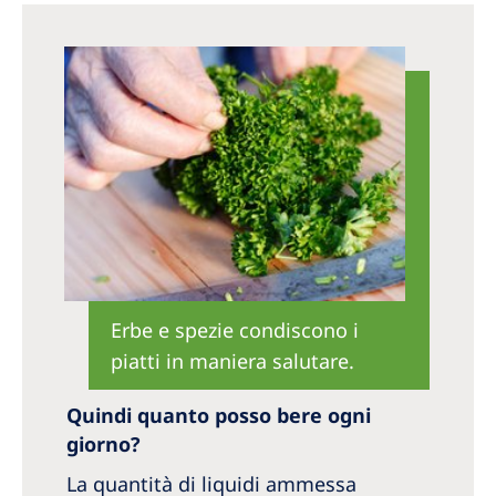
Australia
Philippines
North America
United States of America
NephroCare International
Global Website
Erbe e spezie condiscono i
piatti in maniera salutare.
Quindi quanto posso bere ogni
giorno?
La quantità di liquidi ammessa