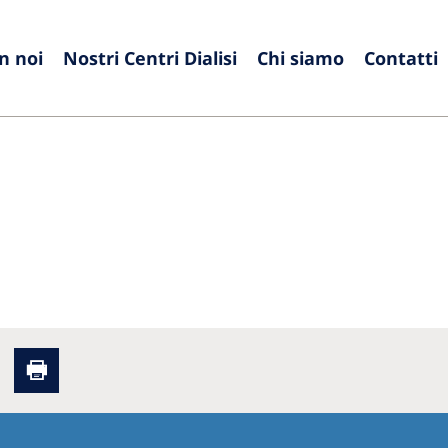
n noi
Nostri Centri Dialisi
Chi siamo
Contatti
Europe
Czech Republic
Serbia
France
Slovak
Germany
Sloven
Israel
Spain
Italy
Swede
Netherlands
Switze
Poland
United
Portugal