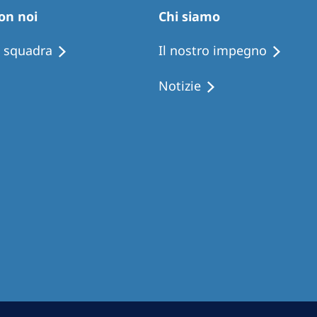
Romania
on noi
Chi siamo
Russia
i squadra
Il nostro impegno
Asia Pacific
North
Notizie
Asia Pacific
United
Ameri
Australia
Philippines
NephroCare International
Global Website